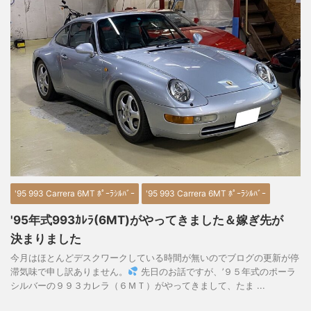
'95 993 Carrera 6MT ﾎﾟｰﾗｼﾙﾊﾞｰ
'95 993 Carrera 6MT ﾎﾟｰﾗｼﾙﾊﾞｰ
'95年式993ｶﾚﾗ(6MT)がやってきました＆嫁ぎ先が
決まりました
今月はほとんどデスクワークしている時間が無いのでブログの更新が停
滞気味で申し訳ありません。
先日のお話ですが、’９５年式のポーラ
シルバーの９９３カレラ（６ＭＴ）がやってきまして、たま ...