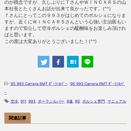
のが残念ですが、久しぶりにＴさんやＷＩＮＣＡＲＳの山
本社長とたくさんお話が出来て良かったです。(^^)
Ｔさんにとってこの９９３がはじめてのポルシェになりま
すが、近くにＷＩＮＣＡＲＳさんという心強い主治医もい
ますので安心して空冷ポルシェの醍醐味をお楽しみ頂けれ
ばと思います。
この度は大変ありがとうございました！(^^)
-
'95 993 Carrera 6MT ﾎﾟｰﾗｼﾙﾊﾞｰ
,
'95 993 Carrera 6MT ﾎﾟｰﾗｼﾙﾊﾞ
ｰ
-
空冷
,
911
,
993
,
ポーラシルバー
,
6速
,
RS
,
ポルシェ専門
,
マニュアル
関連記事