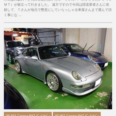
ＭＴ）が旅立って行きました。 遠方ですので今回は陸送業者さんに依
頼して、Ｔさんが地元で懇意にしていらっしゃる車屋さんまで運んで頂
く事にな ...
'95 993 Carrera 6MT ﾎﾟｰﾗｼﾙﾊﾞｰ
'95 993 Carrera 6MT ﾎﾟｰﾗｼﾙﾊﾞｰ