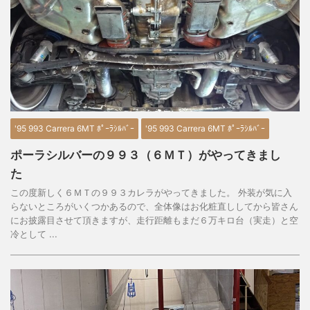
'95 993 Carrera 6MT ﾎﾟｰﾗｼﾙﾊﾞｰ
'95 993 Carrera 6MT ﾎﾟｰﾗｼﾙﾊﾞｰ
ポーラシルバーの９９３（６ＭＴ）がやってきまし
た
この度新しく６ＭＴの９９３カレラがやってきました。 外装が気に入
らないところがいくつかあるので、全体像はお化粧直ししてから皆さん
にお披露目させて頂きますが、走行距離もまだ６万キロ台（実走）と空
冷として ...