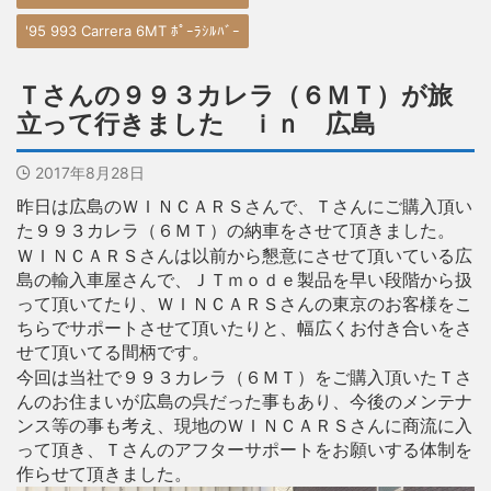
'95 993 Carrera 6MT ﾎﾟｰﾗｼﾙﾊﾞｰ
Ｔさんの９９３カレラ（６ＭＴ）が旅
立って行きました ｉｎ 広島
2017年8月28日
昨日は広島のＷＩＮＣＡＲＳさんで、Ｔさんにご購入頂い
た９９３カレラ（６ＭＴ）の納車をさせて頂きました。
ＷＩＮＣＡＲＳさんは以前から懇意にさせて頂いている広
島の輸入車屋さんで、ＪＴｍｏｄｅ製品を早い段階から扱
って頂いてたり、ＷＩＮＣＡＲＳさんの東京のお客様をこ
ちらでサポートさせて頂いたりと、幅広くお付き合いをさ
せて頂いてる間柄です。
今回は当社で９９３カレラ（６ＭＴ）をご購入頂いたＴさ
んのお住まいが広島の呉だった事もあり、今後のメンテナ
ンス等の事も考え、現地のＷＩＮＣＡＲＳさんに商流に入
って頂き、Ｔさんのアフターサポートをお願いする体制を
作らせて頂きました。