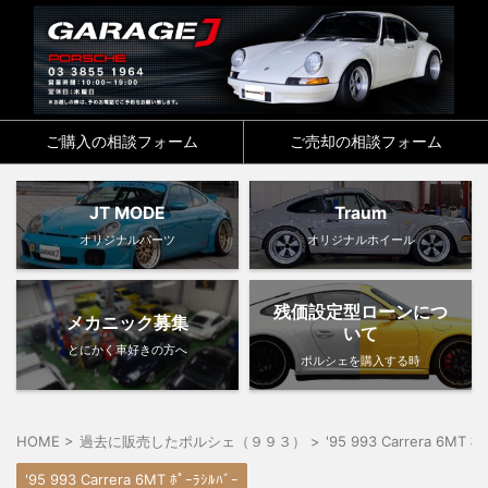
ご購入の相談フォーム
ご売却の相談フォーム
JT MODE
Traum
オリジナルパーツ
オリジナルホイール
残価設定型ローンにつ
メカニック募集
いて
とにかく車好きの方へ
ポルシェを購入する時
HOME
>
過去に販売したポルシェ（９９３）
>
'95 993 Carrera 6MT ﾎﾟ
'95 993 Carrera 6MT ﾎﾟｰﾗｼﾙﾊﾞｰ