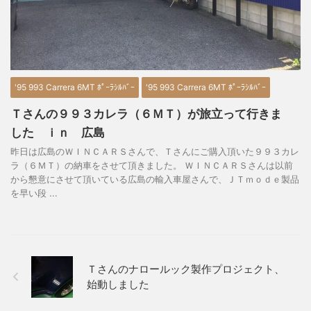
'95 993 Carrera 6MT ﾎﾟｰﾗｼﾙﾊﾞｰ
'95 993 Carrera 6MT ﾎﾟｰﾗｼﾙﾊﾞｰ
Ｔさんの９９３カレラ（６ＭＴ）が旅立って行きま
した ｉｎ 広島
昨日は広島のＷＩＮＣＡＲＳさんで、Ｔさんにご購入頂いた９９３カレ
ラ（６ＭＴ）の納車をさせて頂きました。 ＷＩＮＣＡＲＳさんは以前
から懇意にさせて頂いている広島の輸入車屋さんで、ＪＴｍｏｄｅ製品
を早い段 ...
Ｔさんのナロールック製作プロジェクト、
始動しました