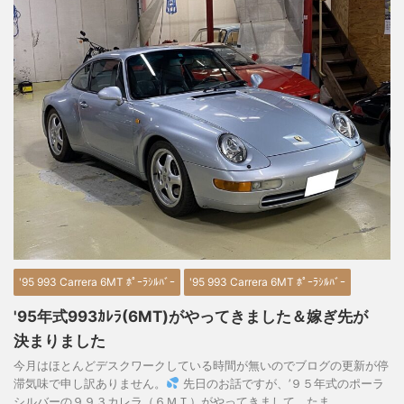
'95 993 Carrera 6MT ﾎﾟｰﾗｼﾙﾊﾞｰ
'95 993 Carrera 6MT ﾎﾟｰﾗｼﾙﾊﾞｰ
'95年式993ｶﾚﾗ(6MT)がやってきました＆嫁ぎ先が
決まりました
今月はほとんどデスクワークしている時間が無いのでブログの更新が停
滞気味で申し訳ありません。
先日のお話ですが、’９５年式のポーラ
シルバーの９９３カレラ（６ＭＴ）がやってきまして、たま ...