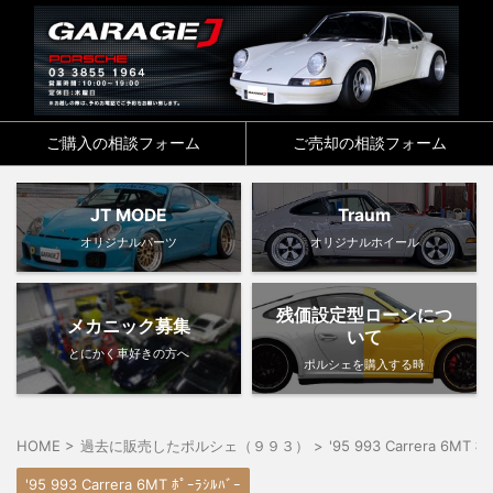
ご購入の相談フォーム
ご売却の相談フォーム
JT MODE
Traum
オリジナルパーツ
オリジナルホイール
残価設定型ローンにつ
メカニック募集
いて
とにかく車好きの方へ
ポルシェを購入する時
HOME
>
過去に販売したポルシェ（９９３）
>
'95 993 Carrera 6MT ﾎﾟ
'95 993 Carrera 6MT ﾎﾟｰﾗｼﾙﾊﾞｰ