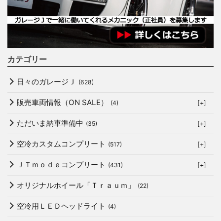
カテゴリー
日々のガレージＪ
(628)
販売車両情報（ON SALE）
(4)
[+]
ただいま納車準備中
(35)
[+]
空冷カスタムコンプリート
(517)
[+]
ＪＴｍｏｄｅコンプリート
(431)
[+]
オリジナルホイール「Ｔｒａｕｍ」
(22)
空冷用ＬＥＤヘッドライト
(4)