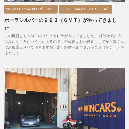
'95 993 Carrera 6MT ﾎﾟｰﾗｼﾙﾊﾞｰ
'95 993 Carrera 6MT ﾎﾟｰﾗｼﾙﾊﾞｰ
ポーラシルバーの９９３（６ＭＴ）がやってきまし
た
この度新しく６ＭＴの９９３カレラがやってきました。 外装が気に入
らないところがいくつかあるので、全体像はお化粧直ししてから皆さん
にお披露目させて頂きますが、走行距離もまだ６万キロ台（実走）と空
冷として ...