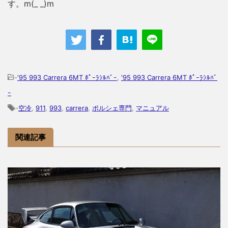
す。m(_ _)m
-
'95 993 Carrera 6MT ﾎﾟｰﾗｼﾙﾊﾞｰ
,
'95 993 Carrera 6MT ﾎﾟｰﾗｼﾙﾊﾞ
ｰ
-
空冷
,
911
,
993
,
carrera
,
ポルシェ専門
,
マニュアル
関連記事