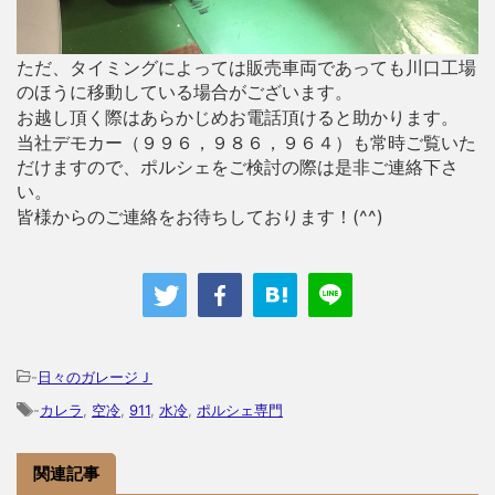
ただ、タイミングによっては販売車両であっても川口工場
のほうに移動している場合がございます。
お越し頂く際はあらかじめお電話頂けると助かります。
当社デモカー（９９６，９８６，９６４）も常時ご覧いた
だけますので、ポルシェをご検討の際は是非ご連絡下さ
い。
皆様からのご連絡をお待ちしております！(^^)
-
日々のガレージＪ
-
カレラ
,
空冷
,
911
,
水冷
,
ポルシェ専門
関連記事