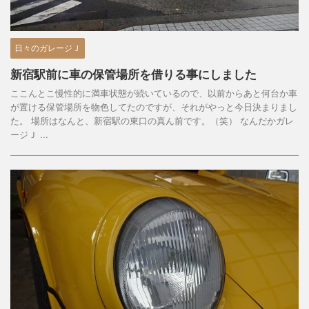
日々のガレージＪ
新宿駅前に車の保管場所を借りる事にしました
ここんとこ慢性的に満車状態が続いているので、以前からあと何台か車
が置ける保管場所を物色してたのですが、それがやっと今日決まりまし
た。 場所はなんと、新宿駅の東口の真ん前です。（笑） なんだかガレ
ージＪ ...