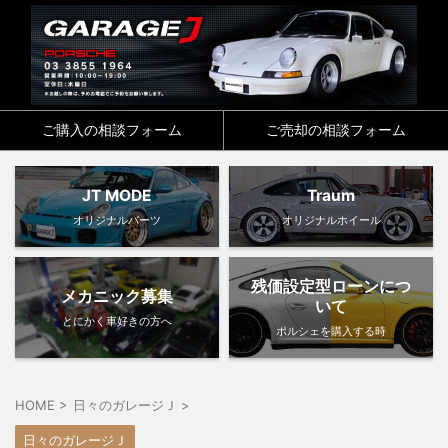
ご購入の相談フォーム
ご売却の相談フォーム
JT MODE
Traum
オリジナルパーツ
オリジナルホイール
残価設定型ローンにつ
メカニック募集
いて
とにかく車好きの方へ
ポルシェを購入する時
HOME
>
日々のガレージＪ
>
日々のガレージＪ