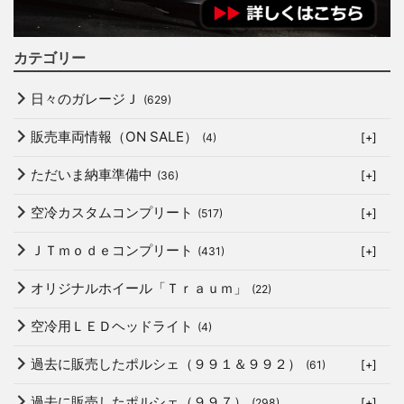
カテゴリー
日々のガレージＪ
(629)
販売車両情報（ON SALE）
(4)
[+]
ただいま納車準備中
(36)
[+]
空冷カスタムコンプリート
(517)
[+]
ＪＴｍｏｄｅコンプリート
(431)
[+]
オリジナルホイール「Ｔｒａｕｍ」
(22)
空冷用ＬＥＤヘッドライト
(4)
過去に販売したポルシェ（９９１＆９９２）
(61)
[+]
過去に販売したポルシェ（９９７）
(298)
[+]