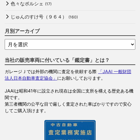
色々なポルシェ
(17)
じゅんのすけ号（９６４）
(160)
月別アーカイブ
当社の販売車両に付いている「鑑定書」とは？
ガレージＪでは外部の機関に査定を依頼する際
「JAAI 一般財団
法人日本自動車査定協会」
にお願いしております。
JAAIは昭和41年に設立され現在は全国に支所を構える歴史ある機
関です。
第三者機関の公平な目で厳しく査定された車ばかりですので安心
してご購入頂けます。