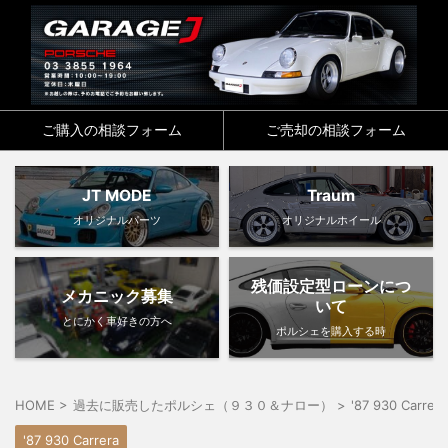
ご購入の相談フォーム
ご売却の相談フォーム
JT MODE
Traum
オリジナルパーツ
オリジナルホイール
残価設定型ローンにつ
メカニック募集
いて
とにかく車好きの方へ
ポルシェを購入する時
HOME
>
過去に販売したポルシェ（９３０＆ナロー）
>
'87 930 Carrera
'87 930 Carrera