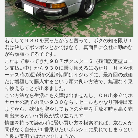
若くして９３０を買ったからと言って、ボクの知る限りＴ
君は決してボンボンとかではなく、真面目に会社に勤めな
がら頑張ってる子です。
これまで乗ってきた９８７ボクスターＳ（残価設定型ロー
ン支払い中）から９３０に乗り換えるにあたり、月々やボ
ーナス時の返済額や返済期間はイジらずに、最終回の残価
だけ増額して購入するという頭の良い方法で、無理なく乗
り換えることが出来ました。
この方法なら生活にも支障は出ませんし、ＯＨ出来立てホ
ヤホヤの調子の良い９３０ならリセールもかなり期待出来
ますから、残価を増やしてもその分車を手放す時も高く売
却出来るという算段が成り立ちます。
情熱を持って諦めずに賢い買い方を模索すれば、歳なんか
関係なく自分が１番乗りたいポルシェに乗れてしまうとい
う良い実例ではないでしょうか。