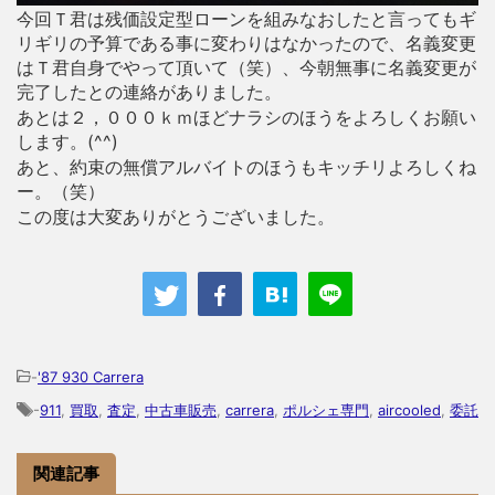
今回Ｔ君は残価設定型ローンを組みなおしたと言ってもギ
リギリの予算である事に変わりはなかったので、名義変更
はＴ君自身でやって頂いて（笑）、今朝無事に名義変更が
完了したとの連絡がありました。
あとは２，０００ｋｍほどナラシのほうをよろしくお願い
します。(^^)
あと、約束の無償アルバイトのほうもキッチリよろしくね
ー。（笑）
この度は大変ありがとうございました。
-
'87 930 Carrera
-
911
,
買取
,
査定
,
中古車販売
,
carrera
,
ポルシェ専門
,
aircooled
,
委託
関連記事