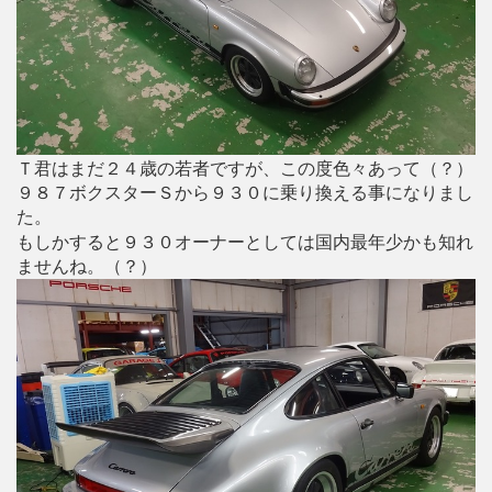
Ｔ君はまだ２４歳の若者ですが、この度色々あって（？）
９８７ボクスターＳから９３０に乗り換える事になりまし
た。
もしかすると９３０オーナーとしては国内最年少かも知れ
ませんね。（？）