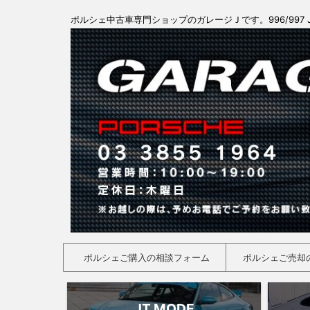
ポルシェ中古車専門ショップのガレージＪです。996/997 
ポルシェご購入の相談フォーム
ポルシェご売却
JT MODE