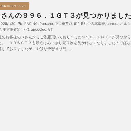
 996.1GT3 ｶﾞｰｽﾞﾚｯﾄﾞ
Ｇさんの９９６．１ＧＴ３が見つかりまし
2025/1/20
RACING
,
Porsche
,
中古車買取
,
911
,
RS
,
中古車販売
,
carrera
,
ポルシ
門
,
中古車査定
,
下取
,
aircooled
,
GT
連のお客様のＧさんからご依頼頂いておりました９９６．１ＧＴ３が見つかり
た。 ９９６ＧＴ３も最近はめっきり売り物を見かけなくなりましたので嫌な
はしておりましたが、やはり予想通り見 ...