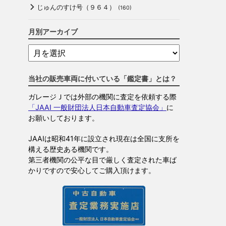
じゅんのすけ号（９６４）
(160)
月別アーカイブ
当社の販売車両に付いている「鑑定書」とは？
ガレージＪでは外部の機関に査定を依頼する際
「JAAI 一般財団法人日本自動車査定協会」
に
お願いしております。
JAAIは昭和41年に設立され現在は全国に支所を
構える歴史ある機関です。
第三者機関の公平な目で厳しく査定された車ば
かりですので安心してご購入頂けます。