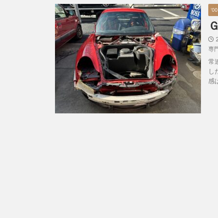
'00
専
常
し
感