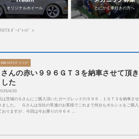
オリジナルホイール
とにかく車好きの方へ
.1GT3 ｶﾞｰｽﾞﾚｯﾄﾞ
>
 996.1GT3 ｶﾞｰｽﾞﾚｯﾄﾞ
Ｇさんの赤い９９６ＧＴ３を納車させて頂
ました
2025/4/20
日は茨城のＧさんにご購入頂いたガーズレッドの９９６．１ＧＴ３を納車させ
きました。 Ｇさんは当社の常連のお客様でこれまで何台もポルシェをご購入
ておりますが、今回は今お乗りの９６４ ...