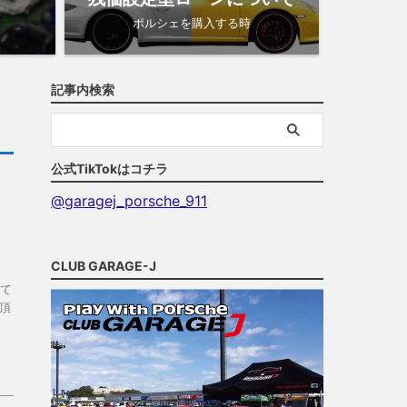
ポルシェを購入する時
記事内検索
公式TikTokはコチラ
@garagej_porsche_911
き
CLUB GARAGE-J
て
頂