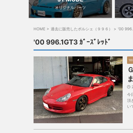
オリジナルパーツ
HOME
>
過去に販売したポルシェ（９９６）
>
'00 996
'00 996.1GT3 ｶﾞｰｽﾞﾚｯﾄﾞ
'00
今
頂
い