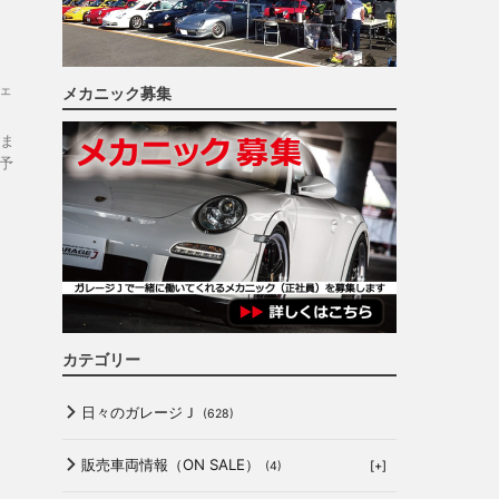
た
ェ
メカニック募集
ま
予
カテゴリー
日々のガレージＪ
(628)
販売車両情報（ON SALE）
[+]
(4)