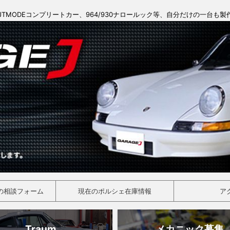
JTMODEコンプリートカー、964/930ナロールック等、自分だけの一台も
の相談フォーム
現在のポルシェ在庫情報
ア
Traum
メカニック募集