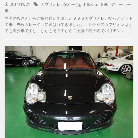
2014/11/21
カブリオレ
,
がれーじj
,
ポルシェ
,
996
,
ディーラー
車
静岡のＷさんからご依頼頂いてました９９６カブリオレがやっとゲット
出来、先程ガレージＪに運ばれてきました。 ９９６のカブリオレはと
ても希少車ですし、しかもその中からご予算の範囲内でバリモン ...