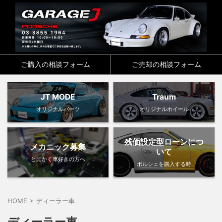
ご購入の相談フォーム
ご売却の相談フォーム
JT MODE
Traum
オリジナルパーツ
オリジナルホイール
残価設定型ローンにつ
メカニック募集
いて
とにかく車好きの方へ
ポルシェを購入する時
HOME
>
ディーラー車