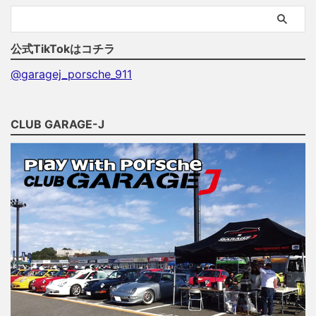
公式TikTokはコチラ
@garagej_porsche_911
CLUB GARAGE-J