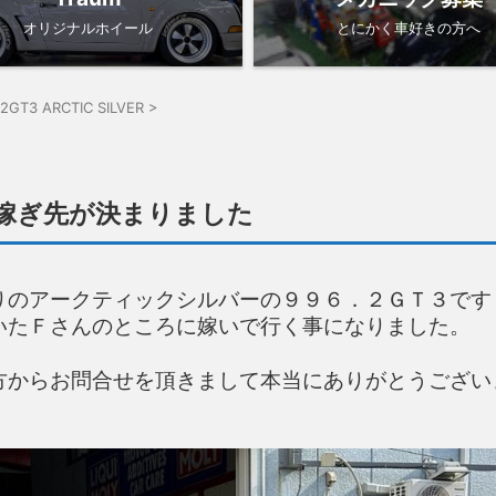
オリジナルホイール
とにかく車好きの方へ
.2GT3 ARCTIC SILVER
>
嫁ぎ先が決まりました
りのアークティックシルバーの９９６．２ＧＴ３です
いたＦさんのところに嫁いで行く事になりました。
方からお問合せを頂きまして本当にありがとうござい