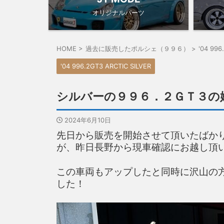
オリジナルパーツ
HOME
>
過去に販売したポルシェ（９９６）
>
'04 996
'04 996.2GT3 ARCTIC SILVER
シルバーの９９６．２ＧＴ３の
2024年6月10日
先日から販売を開始させて頂いたばか
が、昨日長野から現車確認にお越し頂
この車両もアップしたと同時に沢山の
した！