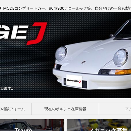
JTMODEコンプリートカー、964/930ナロールック等、自分だけの一台も
の相談フォーム
現在のポルシェ在庫情報
ア
Traum
メカニック募集