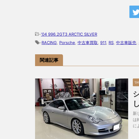
-
'04 996.2GT3 ARCTIC SILVER
-
RACING
,
Porsche
,
中古車買取
,
911
,
RS
,
中古車販売
,
関連記事
'0
新
は
に