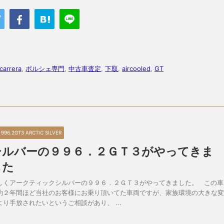
carrera
,
ポルシェ専門
,
中古車査定
,
下取
,
aircooled
,
GT
4 996.2GT3 ARCTIC SILVER
シルバーの９９６．２ＧＴ３がやってきま
した
しくアークティックシルバーの９９６．２ＧＴ３がやってきました。 この車
約２年間ほど当社のお客様にお乗り頂いてた車両ですが、家族環境の大きな変
より手放されたいというご相談があり、 ...