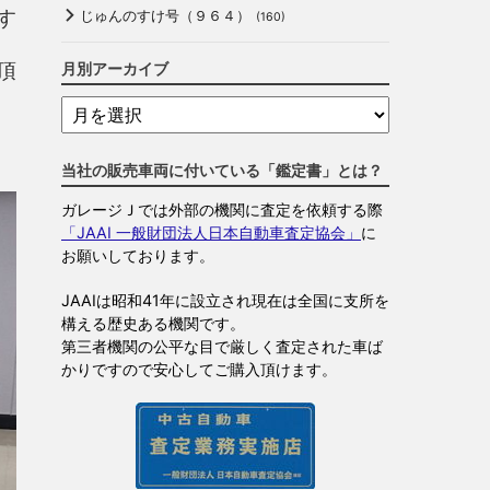
す
じゅんのすけ号（９６４）
(160)
頂
月別アーカイブ
当社の販売車両に付いている「鑑定書」とは？
ガレージＪでは外部の機関に査定を依頼する際
「JAAI 一般財団法人日本自動車査定協会」
に
お願いしております。
JAAIは昭和41年に設立され現在は全国に支所を
構える歴史ある機関です。
第三者機関の公平な目で厳しく査定された車ば
かりですので安心してご購入頂けます。