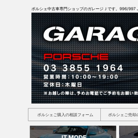
ポルシェ中古車専門ショップのガレージＪです。996/997 
ポルシェご購入の相談フォーム
ポルシェご売却
JT MODE