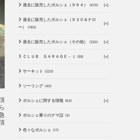
過去に販売したポルシェ（９６４）
[+]
(470)
過去に販売したポルシェ（９３０＆ナロ
[+]
ー）
(160)
過去に販売したポルシェ（その他）
[+]
(220)
ＣＬＵＢ ＧＡＲＡＧＥ－Ｊ
[+]
(55)
サーキット
(233)
ツーリング
(40)
頂
ポルシェに関する情報
[+]
(63)
ら
急
ポルシェ乗りのナマ話
(3)
頂
色々なポルシェ
(17)