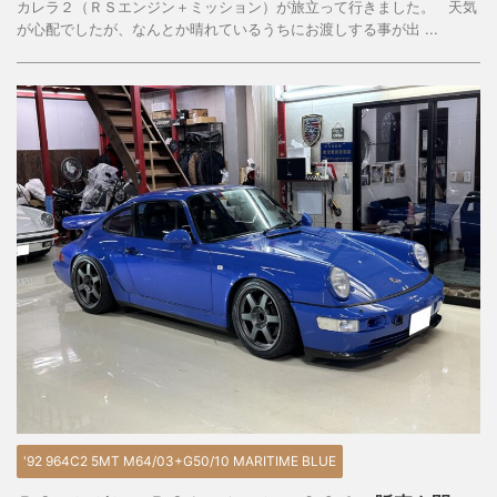
カレラ２（ＲＳエンジン＋ミッション）が旅立って行きました。 天気
が心配でしたが、なんとか晴れているうちにお渡しする事が出 ...
'92 964C2 5MT M64/03+G50/10 MARITIME BLUE