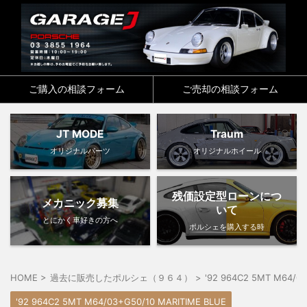
ご購入の相談フォーム
ご売却の相談フォーム
JT MODE
Traum
オリジナルパーツ
オリジナルホイール
残価設定型ローンにつ
メカニック募集
いて
とにかく車好きの方へ
ポルシェを購入する時
HOME
>
過去に販売したポルシェ（９６４）
>
'92 964C2 5MT M64/0
'92 964C2 5MT M64/03+G50/10 MARITIME BLUE