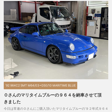
'92 964C2 5MT M64/03+G50/10 MARITIME BLUE
Ｏさんのマリタイムブルーの９６４を納車させて頂
きました
今日は常連のＯさんにご購入頂いたマリタイムブルーの’９２年式９６４