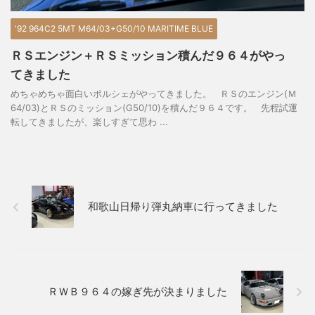
'92 964C2 5MT M64/03+G50/10 MARITIME BLUE
ＲＳエンジン＋ＲＳミッション積んだ９６４がやっ
てきました
めちゃめちゃ面白いポルシェがやってきました。 ＲＳのエンジン(Ｍ
64/03)とＲＳのミッション(G50/10)を積んだ９６４です。 先程試運
転してきましたが、楽しすぎて思わ ...
和歌山日帰り弾丸納車に行ってきました
ＲＷＢ９６４の嫁ぎ先が決まりました