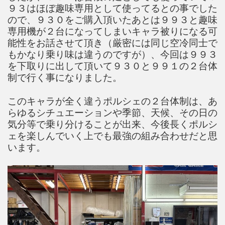
９３はほぼ趣味専用として使ってるとの事でした
ので、９３０をご購入頂いたあとは９９３と趣味
専用機が２台になってしまいキャラ被りになる可
能性をお話させて頂き（厳密には同じ空冷同士で
もかなり乗り味は違うのですが）、今回は９９３
を下取りに出して頂いて９３０と９９１の２台体
制で行く事になりました。
このキャラが全く違うポルシェの２台体制は、あ
らゆるシチュエーションや季節、天候、その日の
気分等で乗り分けることが出来、今後長くポルシ
ェを楽しんでいく上でも最強の組み合わせだと思
います。