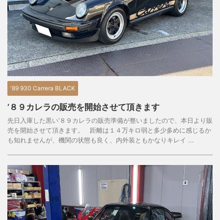
'89 930 Carrera BLACK
’８９カレラの販売を開始させて頂きます
先日入庫した黒い’８９カレラの販売準備が整いましたので、本日より販
売を開始させて頂きます。 距離は１４万キロ弱と多少多めに感じるか
も知れませんが、機関の状態も良く、内外装ともかなりキレイ ...