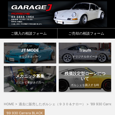
ご購入の相談フォーム
ご売却の相談フォーム
JT MODE
Traum
オリジナルパーツ
オリジナルホイール
残価設定型ローンにつ
メカニック募集
いて
とにかく車好きの方へ
ポルシェを購入する時
HOME
>
過去に販売したポルシェ（９３０＆ナロー）
>
'89 930 Carrer
'89 930 Carrera BLACK