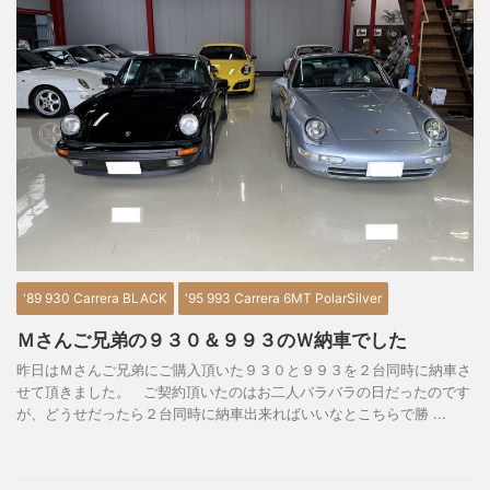
'89 930 Carrera BLACK
'95 993 Carrera 6MT PolarSilver
Ｍさんご兄弟の９３０＆９９３のＷ納車でした
昨日はＭさんご兄弟にご購入頂いた９３０と９９３を２台同時に納車さ
せて頂きました。 ご契約頂いたのはお二人バラバラの日だったのです
が、どうせだったら２台同時に納車出来ればいいなとこちらで勝 ...