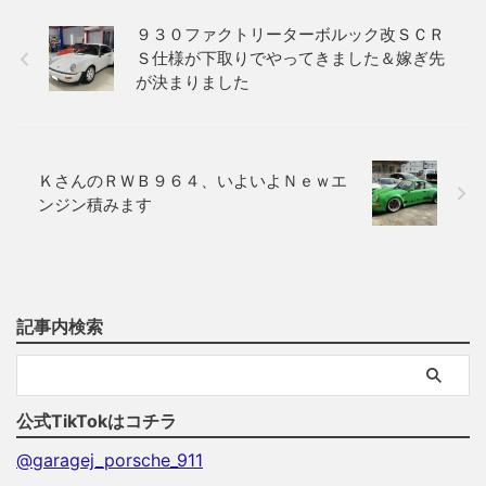
９３０ファクトリーターボルック改ＳＣＲ
Ｓ仕様が下取りでやってきました＆嫁ぎ先
が決まりました
ＫさんのＲＷＢ９６４、いよいよＮｅｗエ
ンジン積みます
記事内検索
公式TikTokはコチラ
@garagej_porsche_911