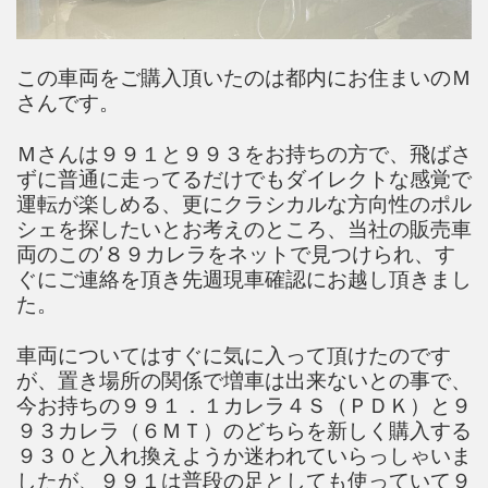
この車両をご購入頂いたのは都内にお住まいのＭ
さんです。
Ｍさんは９９１と９９３をお持ちの方で、飛ばさ
ずに普通に走ってるだけでもダイレクトな感覚で
運転が楽しめる、更にクラシカルな方向性のポル
シェを探したいとお考えのところ、当社の販売車
両のこの’８９カレラをネットで見つけられ、す
ぐにご連絡を頂き先週現車確認にお越し頂きまし
た。
車両についてはすぐに気に入って頂けたのです
が、置き場所の関係で増車は出来ないとの事で、
今お持ちの９９１．１カレラ４Ｓ（ＰＤＫ）と９
９３カレラ（６ＭＴ）のどちらを新しく購入する
９３０と入れ換えようか迷われていらっしゃいま
したが、９９１は普段の足としても使っていて９