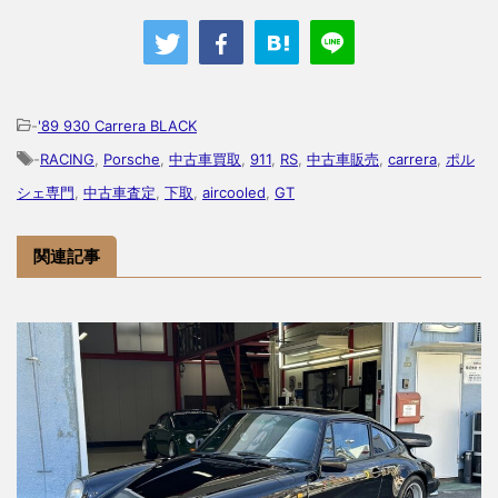
-
'89 930 Carrera BLACK
-
RACING
,
Porsche
,
中古車買取
,
911
,
RS
,
中古車販売
,
carrera
,
ポル
シェ専門
,
中古車査定
,
下取
,
aircooled
,
GT
関連記事