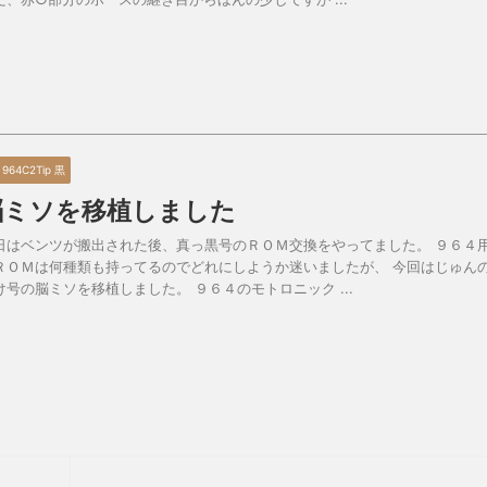
0 964C2Tip 黒
脳ミソを移植しました
日はベンツが搬出された後、真っ黒号のＲＯＭ交換をやってました。 ９６４
ＲＯＭは何種類も持ってるのでどれにしようか迷いましたが、 今回はじゅん
け号の脳ミソを移植しました。 ９６４のモトロニック ...