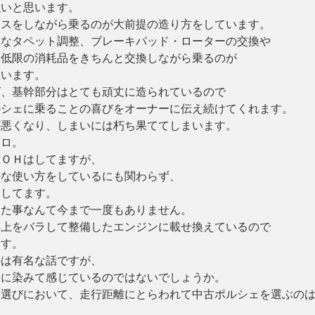
強いと思います。
ンスをしながら乗るのが大前提の造り方をしています。
的なタペット調整、ブレーキパッド・ローターの交換や
最低限の消耗品をきちんと交換しながら乗るのが
思います。
ば、基幹部分はとても頑丈に造られているので
ルシェに乗ることの喜びをオーナーに伝え続けてくれます。
が悪くなり、しまいには朽ち果ててしまいます。
キロ。
度ＯＨはしてますが、
酷な使い方をしているにも関わらず、
走してます。
した事なんて今まで一度もありません。
腰上をバラして整備したエンジンに載せ換えているので
ます。
のは有名な話ですが、
身に染みて感じているのではないでしょうか。
４選びにおいて、走行距離にとらわれて中古ポルシェを選ぶの