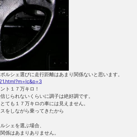
、ポルシェ選びに走行距離はあまり関係ないと思います。
5321.html?m=lc&p=3
ナント１７万キロ！
は信じられないくらいに調子は絶好調です。
てとても１７万キロの車には見えません。
ンスをしながら乗ってきたから
ポルシェを選ぶ場合、
関関係はあまりありません。