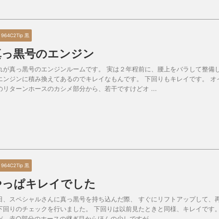
0 964C2Tip 黒
真っ黒号のエンジン
れが真っ黒号のエンジンルームです。 実は２年程前に、腰上をバラして整備
エンジンに積み換えてあるのでキレイなもんです。 下回りもキレイです。 オ
のリターンホースのカシメ部分から、若干ですけどオ ...
0 964C2Tip 黒
やっぱキレイでした
日、スペシャルさんに真っ黒号を持ち込んだ際、 すぐにリフトアップして、
下回りのチェックを行いました。 下回りは以前見たときと同様、キレイです
だ、赤○部分のホースの継ぎ目からほんの少しですが ...