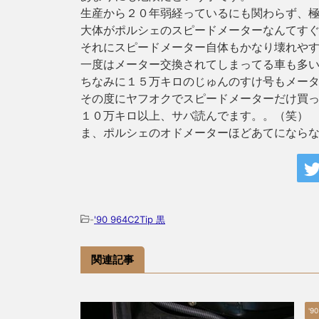
生産から２０年弱経っているにも関わらず、
大体がポルシェのスピードメーターなんてす
それにスピードメーター自体もかなり壊れや
一度はメーター交換されてしまってる車も多
ちなみに１５万キロのじゅんのすけ号もメー
その度にヤフオクでスピードメーターだけ買
１０万キロ以上、サバ読んでます。。（笑）
ま、ポルシェのオドメーターほどあてになら
-
'90 964C2Tip 黒
関連記事
'9