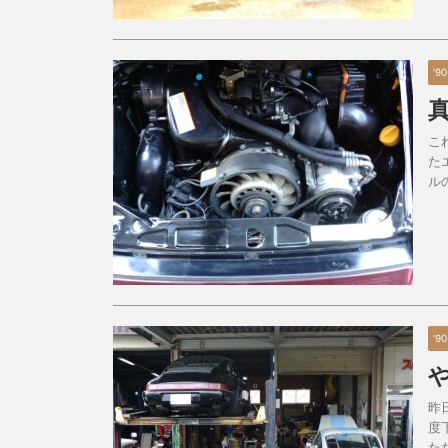
'9
こ
た
ル
'9
昨
度
た