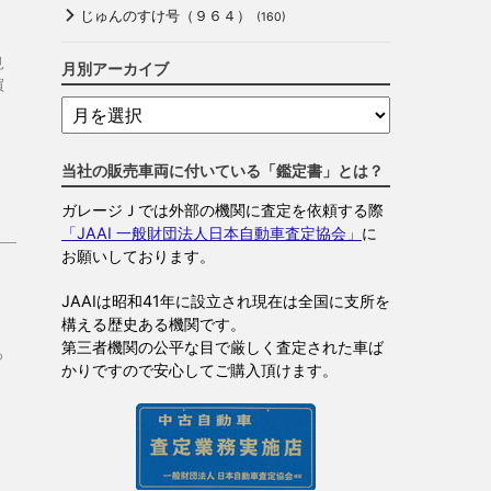
じゅんのすけ号（９６４）
(160)
見
月別アーカイブ
買
当社の販売車両に付いている「鑑定書」とは？
ガレージＪでは外部の機関に査定を依頼する際
「JAAI 一般財団法人日本自動車査定協会」
に
お願いしております。
JAAIは昭和41年に設立され現在は全国に支所を
構える歴史ある機関です。
第三者機関の公平な目で厳しく査定された車ば
っ
かりですので安心してご購入頂けます。