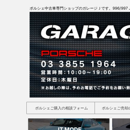
ポルシェ中古車専門ショップのガレージＪです。996/997 
ポルシェご購入の相談フォーム
ポルシェご売却
JT MODE