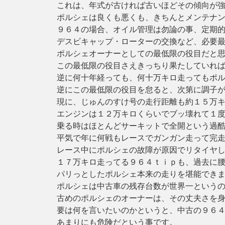
これは、年式が古ければ古いほどその傾向が
ポルシェは良くも悪くも、きちんとメンテナ
９６４の場合、オイル管理は勿論の事、定期
デスビキャップ・ローターの交換など、必要
ポルシェオーナーとしての最低限の役目だと
この最低限の役目さえきっちり果たしていれ
逆に何十年経っても、何十万キロ走ってもポ
逆にこの最低限の役目を怠ると、次第に調子
現に、じゅんのすけ号の走行距離も約１５万
エンジンは１２万キロくらいでブッ壊れて１
乗る時はほとんどサーキットで全開という過
平気で年に何戦もレースでガンガン走って完
レース中にポルシェの故障が原因でリタイヤ
１７万キロ走ってる９６４ｔｉｐも、過去に
パリっとしたポルシェ本来の走りを堪能でき
ポルシェは中古車の残存台数が世界一という
古めのポルシェのオーナーは、その丈夫さを
要は何を言いたいのかというと、中古の９６
あまりにも危険だという事です。