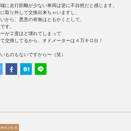
極端に走行距離が少ない車両は逆に不自然だと感じます。
ぐに取り外して交換出来ちゃいますし、
すいから、悪意の有無はともかくとして、
いです。
ターが２度ほど壊れてしまって
って交換してるから、オドメーターは４万キロ台！
ないものもないですから〜（笑）
0 964C2Tip 黒