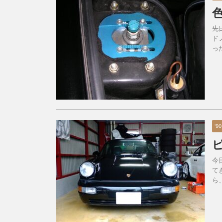
先
ド
っ
'9
今
て
ら