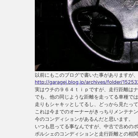
以前にもこのブログで書いた事がありますが
http://garagej.blog.jp/archives/folder/152
実はウチの９６４ｔｉｐですが、走行距離は
でも、他の同じような距離を走ってる車種で
走りもシャキッとしてるし、どっから見たっ
これは今までのオーナーがきっちりメンテナ
今のコンディションがあるんだと思います。
いつも思ってる事なんですが、中古で古めの
ポルシェのコンディションと走行距離との相