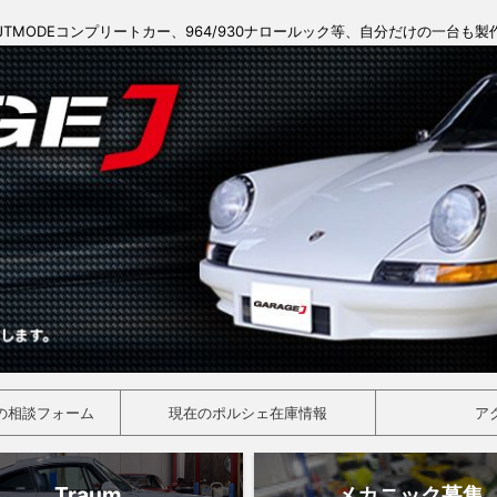
JTMODEコンプリートカー、964/930ナロールック等、自分だけの一台も
の相談フォーム
現在のポルシェ在庫情報
ア
Traum
メカニック募集