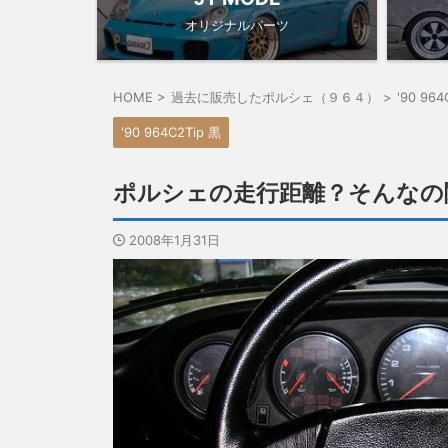
オリジナルパーツ
HOME
>
過去に販売したポルシェ（９６４）
>
'90 964
'90 964C2Tip 黒
ポルシェの走行距離？そんなの
2008年1月31日