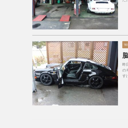
'9
昨
の
す