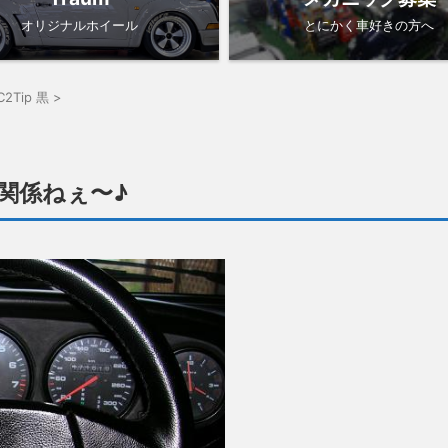
オリジナルホイール
とにかく車好きの方へ
C2Tip 黒
>
関係ねぇ〜♪