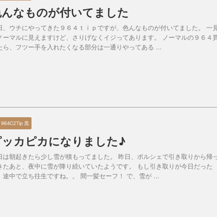
色んなものが付いてました
日、ウチにやってきた９６４ｔｉｐですが、色んなものが付いてました。 一
ノーマルに見えますけど、さりげなくイジってあります。 ノーマルの９６４
たら、フツー手を入れたくなる部分は一通りやってある ...
0 964C2Tip 黒
ピッカピカになりました♪
日は朝起きたら少し雪が積もってました。 昨日、ポルシェで引き取りから帰
きたあと、夜中に雪が降り続いていたようです。 もし引き取りが今日だった
、途中で立ち往生ですね。。 間一髪セーフ！ で、雪が ...