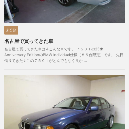
未分類
名古屋で買ってきた車
名古屋で買ってきた車は↓こんな車です。 ７５０Ｉの25th
Anniversary EditionのBMW Individual仕様（８５台限定）です。 先日
借りてきた↓この７５０Ｉがとんでもなく良か ...