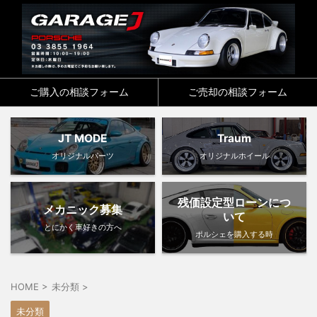
ご購入の相談フォーム
ご売却の相談フォーム
JT MODE
Traum
オリジナルパーツ
オリジナルホイール
残価設定型ローンにつ
メカニック募集
いて
とにかく車好きの方へ
ポルシェを購入する時
HOME
>
未分類
>
未分類