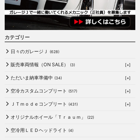
カテゴリー
日々のガレージＪ
(628)
販売車両情報（ON SALE）
(3)
[+]
ただいま納車準備中
(34)
[+]
空冷カスタムコンプリート
(517)
[+]
ＪＴｍｏｄｅコンプリート
(431)
[+]
オリジナルホイール「Ｔｒａｕｍ」
(22)
空冷用ＬＥＤヘッドライト
(4)