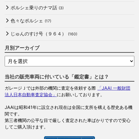
ポルシェ乗りのナマ話
(3)
色々なポルシェ
(17)
じゅんのすけ号（９６４）
(160)
月別アーカイブ
当社の販売車両に付いている「鑑定書」とは？
ガレージＪでは外部の機関に査定を依頼する際
「JAAI 一般財団
法人日本自動車査定協会」
にお願いしております。
JAAIは昭和41年に設立され現在は全国に支所を構える歴史ある機
関です。
第三者機関の公平な目で厳しく査定された車ばかりですので安心
してご購入頂けます。