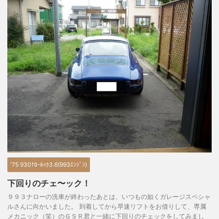
'75 930ﾅﾛｰﾙｯｸ3.6(993ｴﾝｼﾞﾝ)
下回りのチェ〜ック！
９９３ナローの洗車が終わったあとは、いつもの如くガレージスペシャ
ルさんに向かいました。 到着してから早速リフトをお借りして、専属
メカニック（笑）のＧＳＲ君と一緒に下回りのチェックをしてみまし