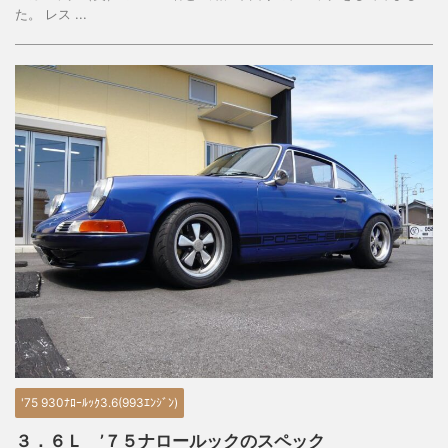
た。 レス ...
'75 930ﾅﾛｰﾙｯｸ3.6(993ｴﾝｼﾞﾝ)
３．６Ｌ ’７５ナロールックのスペック