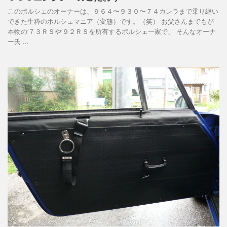
このポルシェのオーナーは、９６４〜９３０〜７４カレラまで乗り継い
できた生粋のポルシェマニア（変態）です。（笑） お父さんまでもが
本物の’７３ＲＳや’９２ＲＳを所有するポルシェ一家で、 そんなオーナ
ー氏 ...