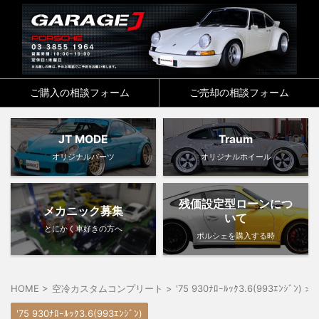
ご購入の相談フォーム
ご売却の相談フォーム
JT MODE
Traum
オリジナルパーツ
オリジナルホイール
残価設定型ローンにつ
メカニック募集
いて
とにかく車好きの方へ
ポルシェを購入する時
HOME
>
空冷カスタムコンプリート
>
'75 930ﾅﾛｰﾙｯｸ3.6(993ｴﾝｼﾞﾝ)
>
'75 930ﾅﾛｰﾙｯｸ3.6(993ｴﾝｼﾞﾝ)