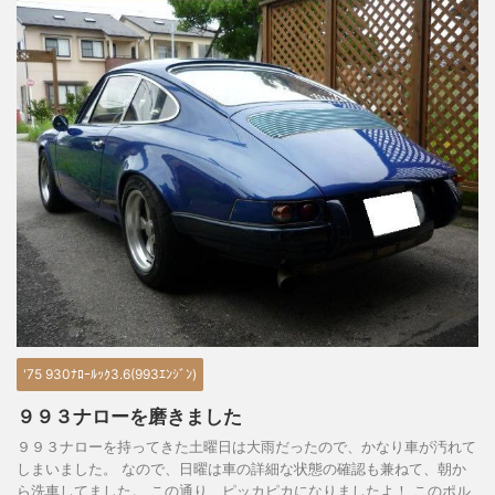
'75 930ﾅﾛｰﾙｯｸ3.6(993ｴﾝｼﾞﾝ)
９９３ナローを磨きました
９９３ナローを持ってきた土曜日は大雨だったので、かなり車が汚れて
しまいました。 なので、日曜は車の詳細な状態の確認も兼ねて、朝か
ら洗車してました。 この通り、ピッカピカになりましたよ！ このポル