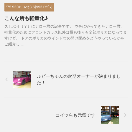
'75 930ﾅﾛｰﾙｯｸ3.6(993ｴﾝｼﾞﾝ)
こんな所も軽量化♪
久しぶり（？）にナロー君の記事です。 ウチにやってきたナロー君、
軽量化のためにフロントガラス以外は横も後ろも全部ポリカになってま
すけど、 ドアのポリカのウインドウの開け閉めをどうやっているかを
ご紹介し ...
ルビーちゃんの次期オーナーが決まりまし
た！
コイツらも元気です