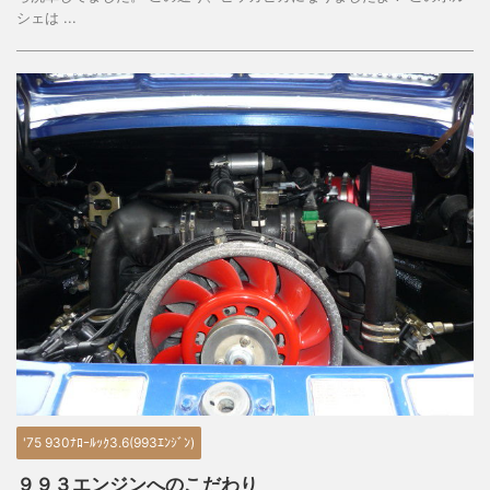
シェは ...
'75 930ﾅﾛｰﾙｯｸ3.6(993ｴﾝｼﾞﾝ)
９９３エンジンへのこだわり