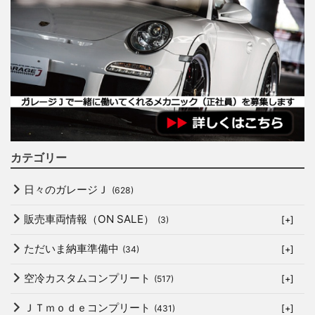
カテゴリー
日々のガレージＪ
(628)
販売車両情報（ON SALE）
(3)
[+]
ただいま納車準備中
(34)
[+]
空冷カスタムコンプリート
(517)
[+]
ＪＴｍｏｄｅコンプリート
(431)
[+]