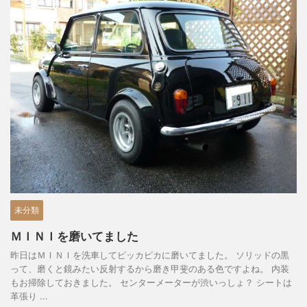
未分類
ＭＩＮＩを磨いてました
昨日はＭＩＮＩを洗車してピッカピカに磨いてました。 ソリッドの黒
って、磨くと鏡みたい反射するから磨き甲斐のある色ですよね。 内装
もお掃除しておきました。 センターメーターが渋いっしょ？ シートは
革張り ...