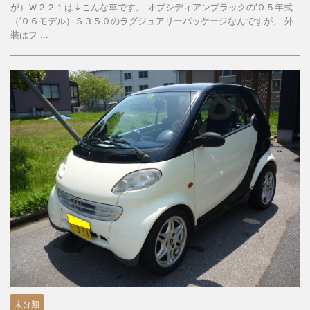
が）Ｗ２２１は↓こんな車です。 オブシディアンブラックの’０５年式
（’０６モデル）Ｓ３５０のラグジュアリーパッケージなんですが、 外
装はフ ...
未分類