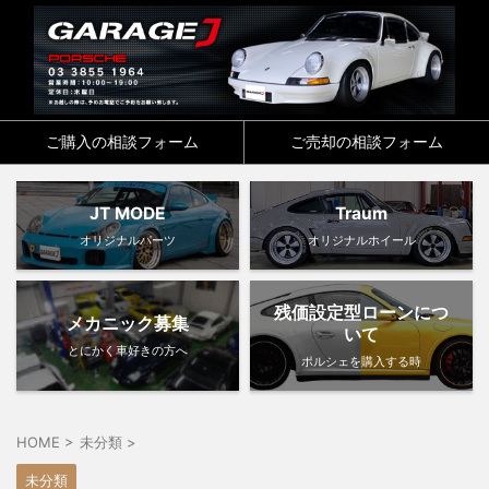
ご購入の相談フォーム
ご売却の相談フォーム
JT MODE
Traum
オリジナルパーツ
オリジナルホイール
残価設定型ローンにつ
メカニック募集
いて
とにかく車好きの方へ
ポルシェを購入する時
HOME
>
未分類
>
未分類