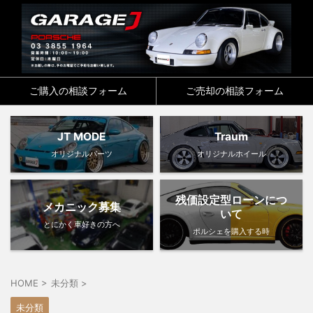
ご購入の相談フォーム
ご売却の相談フォーム
JT MODE
Traum
オリジナルパーツ
オリジナルホイール
残価設定型ローンにつ
メカニック募集
いて
とにかく車好きの方へ
ポルシェを購入する時
HOME
>
未分類
>
未分類