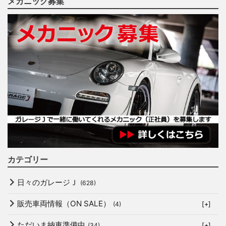
メカニック募集
カテゴリー
日々のガレージＪ
(628)
販売車両情報（ON SALE）
(4)
[+]
ただいま納車準備中
(34)
[+]