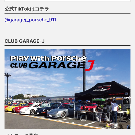
公式TikTokはコチラ
@garagej_porsche_911
CLUB GARAGE-J