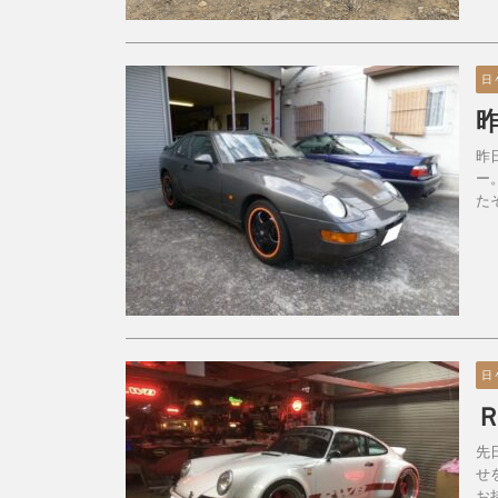
日
昨
ー
た
日
先
せ
お