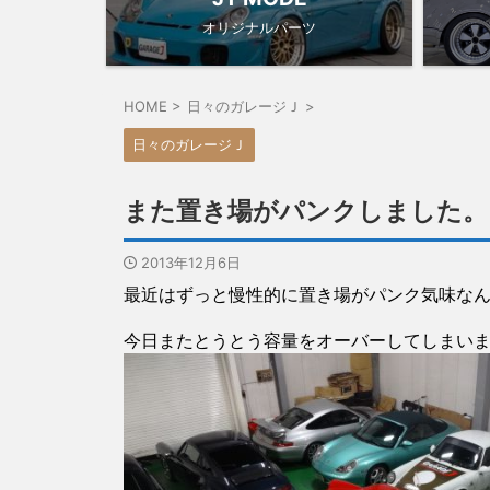
オリジナルパーツ
HOME
>
日々のガレージＪ
>
日々のガレージＪ
また置き場がパンクしました。
2013年12月6日
最近はずっと慢性的に置き場がパンク気味な
今日またとうとう容量をオーバーしてしまい