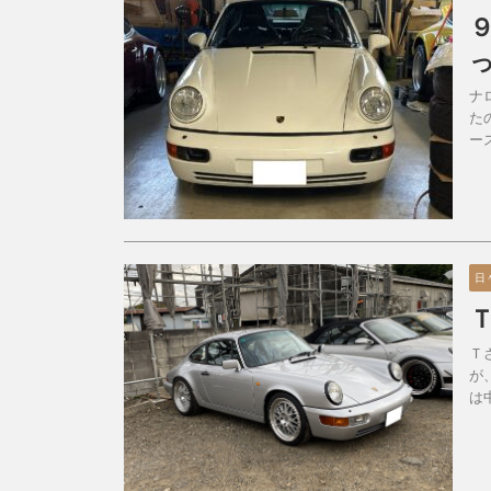
ナ
た
ー
日
Ｔ
が
は