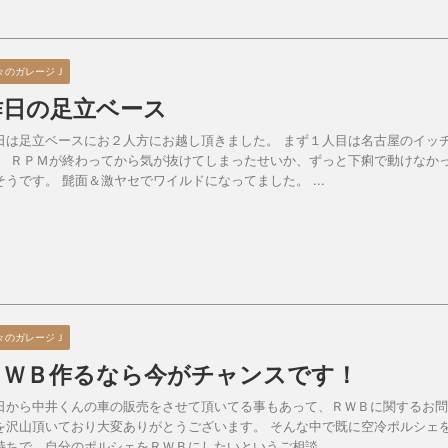
々のガレージＪ
昨日の足立ベース
日は足立ベースにお２人方にお越し頂きました。 まず１人目は名古屋のイッ
。 ＲＰＭが終わってから気が抜けてしまったせいか、ずっと下痢で動けなか
そうです。 髭面＆激ヤセでワイルドになってました。 ...
々のガレージＪ
ＲＷＢ作るなら今がチャンスです！
日から中井くんの車の販売をさせて頂いてる事もあって、ＲＷＢに関するお問
を沢山頂いており大変ありがとうございます。 そんな中で既に空冷ポルシェ
持ちで、自分のポルシェをＲＷＢにしたいというご相談 ...