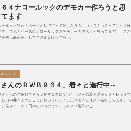
９６４ナロールックのデモカー作ろうと思
ってます
ロールック製作のベースとして打って付けな９６４カレラ２（５ＭＴ）が入庫
ので、これをベースにナロールックのデモカーを作ろうと思ってます。 この
ス車両は商品車としてこのまま販売する ...
々のガレージＪ
ＴさんのＲＷＢ９６４、着々と進行中～
さんからのご依頼でＲＷＢ化する事になったＴさんの愛車の９６４カレラ４で
、先日中井くんのところに持って行って、只今着々と作業が進行してます。 
中井君がコロナで日本にいるのでウチにＲＷＢ製作のご ...