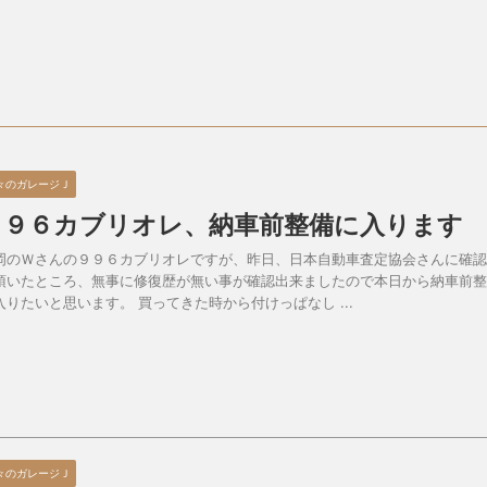
々のガレージＪ
９９６カブリオレ、納車前整備に入ります
岡のＷさんの９９６カブリオレですが、昨日、日本自動車査定協会さんに確認
頂いたところ、無事に修復歴が無い事が確認出来ましたので本日から納車前整
入りたいと思います。 買ってきた時から付けっぱなし ...
々のガレージＪ