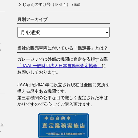
じゅんのすけ号（９６４）
(160)
月別アーカイブ
チ
当社の販売車両に付いている「鑑定書」とは？
っ
ガレージＪでは外部の機関に査定を依頼する際
「JAAI 一般財団法人日本自動車査定協会」
に
お願いしております。
JAAIは昭和41年に設立され現在は全国に支所を
構える歴史ある機関です。
第三者機関の公平な目で厳しく査定された車ば
かりですので安心してご購入頂けます。
合
を