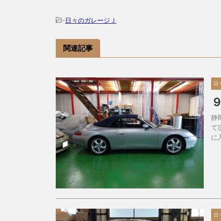
-
日々のガレージＪ
関連記事
日
静
て
に
日