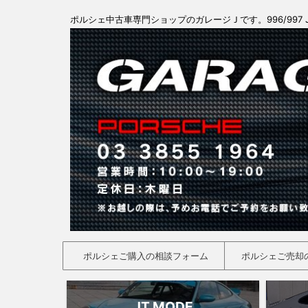
ポルシェ中古車専門ショップのガレージＪです。996/997 
ポルシェご購入の相談フォーム
ポルシェご売却
JT MODE