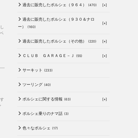
過去に販売したポルシェ（９６４）
[+]
(470)
過去に販売したポルシェ（９３０＆ナロ
[+]
ー）
し
(160)
ベ
過去に販売したポルシェ（その他）
[+]
(220)
ＣＬＵＢ ＧＡＲＡＧＥ－Ｊ
[+]
(55)
サーキット
(233)
ツーリング
(40)
ポルシェに関する情報
す
[+]
(63)
今
ポルシェ乗りのナマ話
(3)
色々なポルシェ
(17)