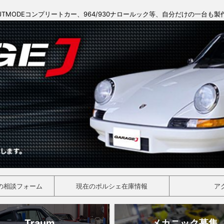
JTMODEコンプリートカー、964/930ナロールック等、自分だけの一台も
の相談フォーム
現在のポルシェ在庫情報
ア
Traum
メカニック募集