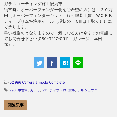
ガラスコーティング施工後納車
納車時にオーバーフェンダー化をご希望の方には＋３０万
円（オーバーフェンダーキット、取付塗装工賃、ＷＯＲＫ
ディープリム特注ホイール（現状のＴＣⅢは下取り））に
て承ります。
早い者勝ちとなりますので、気になる方は今すぐお電話に
てお問合せ下さい(080-3217-0911 ガレージＪ本田
迄）。
-
'02 996 Carrera JTmode Complete
-
996
,
中古車
,
カレラ
,
911
,
ティプトロ
,
水冷
,
ポルシェ専門
関連記事