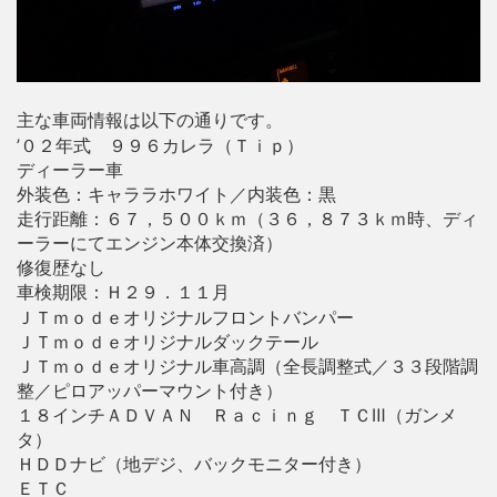
主な車両情報は以下の通りです。
’０２年式 ９９６カレラ（Ｔｉｐ）
ディーラー車
外装色：キャララホワイト／内装色：黒
走行距離：６７，５００ｋｍ（３６，８７３ｋｍ時、ディ
ーラーにてエンジン本体交換済）
修復歴なし
車検期限：Ｈ２９．１１月
ＪＴｍｏｄｅオリジナルフロントバンパー
ＪＴｍｏｄｅオリジナルダックテール
ＪＴｍｏｄｅオリジナル車高調（全長調整式／３３段階調
整／ピロアッパーマウント付き）
１８インチＡＤＶＡＮ Ｒａｃｉｎｇ ＴＣⅢ（ガンメ
タ）
ＨＤＤナビ（地デジ、バックモニター付き）
ＥＴＣ