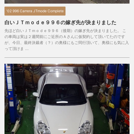
'02 996 Carrera JTmode Complete
白いＪＴｍｏｄｅ９９６の嫁ぎ先が決まりました
先ほど白いＪＴｍｏｄｅ９９６（後期）の嫁ぎ先が決まりました。 こ
の車両は実は２週間前にご近所のＡさんに仮契約して頂いてたのです
が、今日、最終決裁者（？）の奥様にもご同行頂いて、奥様にも気に入
って頂けま ...