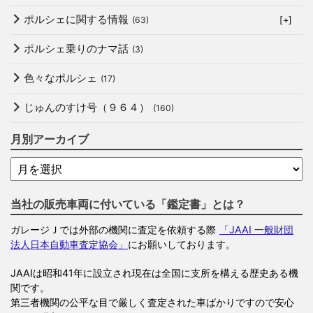
ポルシェに関する情報
(63)
[+]
ポルシェ乗りのナマ話
(3)
色々なポルシェ
(17)
じゅんのすけ号（９６４）
(160)
月別アーカイブ
当社の販売車両に付いている「鑑定書」とは？
ガレージＪでは外部の機関に査定を依頼する際
「JAAI 一般財団
法人日本自動車査定協会」
にお願いしております。
JAAIは昭和41年に設立され現在は全国に支所を構える歴史ある機
関です。
第三者機関の公平な目で厳しく査定された車ばかりですので安心