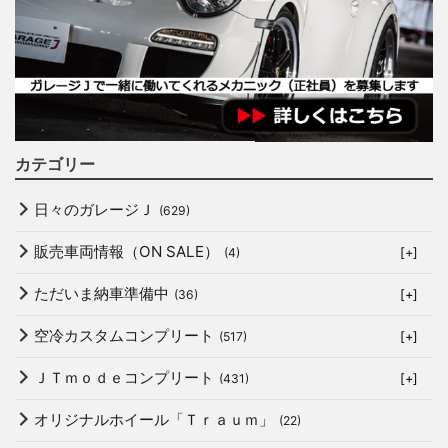
カテゴリー
日々のガレージＪ
(629)
販売車両情報（ON SALE）
(4)
[+]
ただいま納車準備中
(36)
[+]
空冷カスタムコンプリート
(517)
[+]
ＪＴｍｏｄｅコンプリート
(431)
[+]
オリジナルホイール「Ｔｒａｕｍ」
(22)