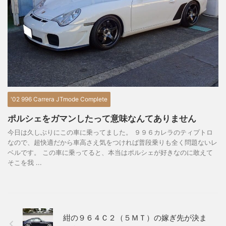
'02 996 Carrera JTmode Complete
ポルシェをガマンしたって意味なんてありません
今日は久しぶりにこの車に乗ってました。 ９９６カレラのティプトロ
なので、超快適だから車高さえ気をつければ普段乗りも全く問題ないレ
ベルです。 この車に乗ってると、本当はポルシェが好きなのに敢えて
そこを我 ...
紺の９６４Ｃ２（５ＭＴ）の嫁ぎ先が決ま