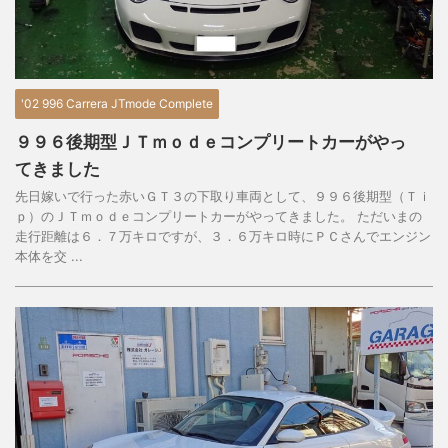
'02 996 Carrera JTmode Complete
９９６後期型ＪＴｍｏｄｅコンプリートカーがやっ
てきました
先日嫁いで行った赤いＧＴ３の下取り車両として、９９６後期型（Ｔｉ
ｐ）のＪＴｍｏｄｅコンプリートカーがやってきました。 ただいまの
走行距離は６．７万キロですが、３．６万キロ時にＰＣさんでエンジン
本体を交 ...