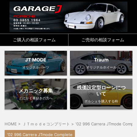
ご購入の相談フォーム
ご売却の相談フォーム
JT MODE
Traum
オリジナルパーツ
オリジナルホイール
残価設定型ローンにつ
メカニック募集
いて
とにかく車好きの方へ
ポルシェを購入する時
HOME
>
ＪＴｍｏｄｅコンプリート
>
'02 996 Carrera JTmode Comple
'02 996 Carrera JTmode Complete