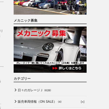
メカニック募集
り
よ
カテゴリー
行
日々のガレージＪ
(628)
販売車両情報（ON SALE）
[+]
(4)
、
お