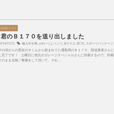
々のガレージＪ
Ｈ君のＢ１７０を送り出しました
2014/11/12
輸入中古車
,
がれーじj
,
ベンツ
,
Bクラス
,
B170
,
スポーツパッケージ
学の頃からの悪友のＨくんから頼まれてた通勤用のＢ１７０、陸送業者さんに
し完了です！ 土曜日に地元のガレージスペシャルさんに到着するので、到着
そのまま点検／整備をして頂いて、それ ...