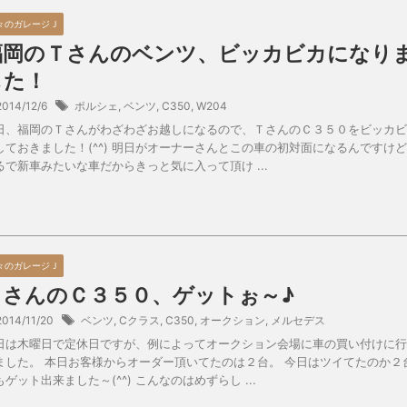
々のガレージＪ
福岡のＴさんのベンツ、ビッカビカになり
した！
2014/12/6
ポルシェ
,
ベンツ
,
C350
,
W204
日、福岡のＴさんがわざわざお越しになるので、ＴさんのＣ３５０をビッカビ
しておきました！(^^) 明日がオーナーさんとこの車の初対面になるんですけ
るで新車みたいな車だからきっと気に入って頂け ...
々のガレージＪ
ＴさんのＣ３５０、ゲットぉ～♪
2014/11/20
ベンツ
,
Cクラス
,
C350
,
オークション
,
メルセデス
日は木曜日で定休日ですが、例によってオークション会場に車の買い付けに行
ました。 本日お客様からオーダー頂いてたのは２台。 今日はツイてたのか２
もゲット出来ました～(^^) こんなのはめずらし ...