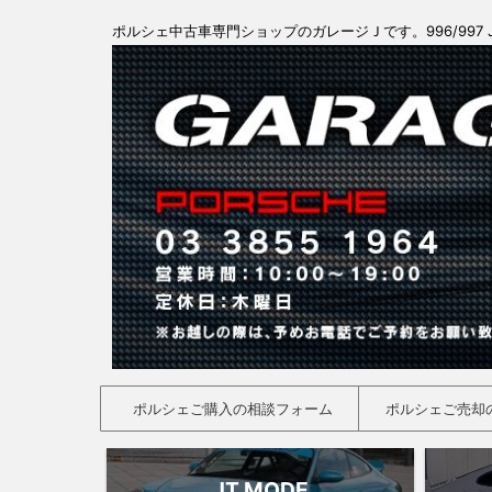
ポルシェ中古車専門ショップのガレージＪです。996/997 
ポルシェご購入の相談フォーム
ポルシェご売却
JT MODE