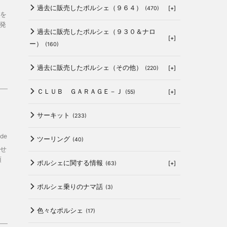
過去に販売したポルシェ（９６４）
[+]
(470)
を
発
過去に販売したポルシェ（９３０＆ナロ
[+]
ー）
(160)
過去に販売したポルシェ（その他）
[+]
(220)
ＣＬＵＢ ＧＡＲＡＧＥ－Ｊ
[+]
(55)
サーキット
(233)
de
ツーリング
(40)
せ
頂
ポルシェに関する情報
[+]
(63)
ポルシェ乗りのナマ話
(3)
色々なポルシェ
(17)