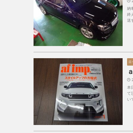
納
終
送
日
本
て
い