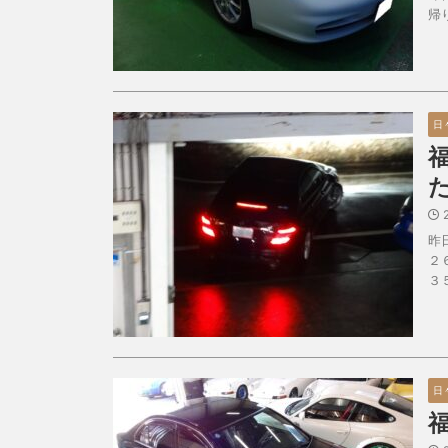
帰
日
昨
２
３
日