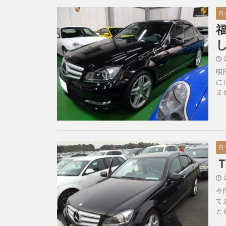
日
明
に
ま
日
今
て
と