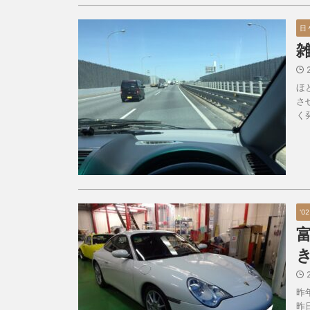
日
雑
ほ
さ
く
'0
昨
昨