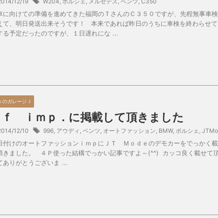
2014/12/19
W204
,
ポルシェ
,
メルセデス
,
ベンツ
,
C350
車に向けての準備を進めてきた福岡のＴさんのＣ３５０ですが、先程無事車検
えて、明日発送出来そうです！ 本来であれば昨日のうちに車検を終わらせて
する予定だったのですが、１日遅れにな ...
々のガレージＪ
ａｆ ｉｍｐ．に掲載して頂きました
2014/12/10
996
,
アウディ
,
ベンツ
,
オートファッション
,
BMW
,
ポルシェ
,
JTMo
日付けのオートファッションｉｍｐにＪＴ Ｍｏｄｅのデモカーをでっかく載
頂きました。 ４Ｐ使った結構でっかい記事ですよ～(^^) カッコ良く載せて
てありがとうございま ...