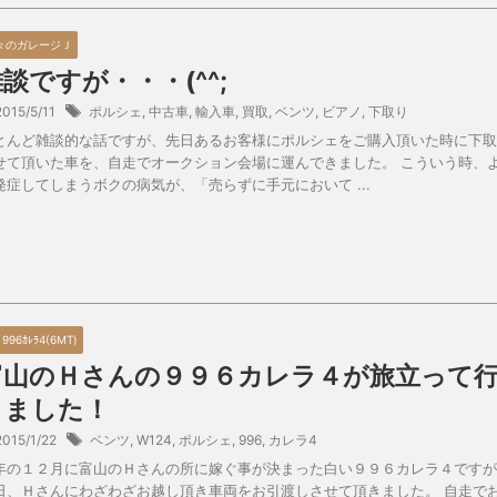
々のガレージＪ
談ですが・・・(^^;
2015/5/11
ポルシェ
,
中古車
,
輸入車
,
買取
,
ベンツ
,
ビアノ
,
下取り
とんど雑談的な話ですが、先日あるお客様にポルシェをご購入頂いた時に下取
せて頂いた車を、自走でオークション会場に運んできました。 こういう時、
発症してしまうボクの病気が、「売らずに手元において ...
2 996ｶﾚﾗ4(6MT)
富山のＨさんの９９６カレラ４が旅立って
きました！
2015/1/22
ベンツ
,
W124
,
ポルシェ
,
996
,
カレラ4
年の１２月に富山のＨさんの所に嫁ぐ事が決まった白い９９６カレラ４ですが
日、Ｈさんにわざわざお越し頂き車両をお引渡しさせて頂きました。 自走で