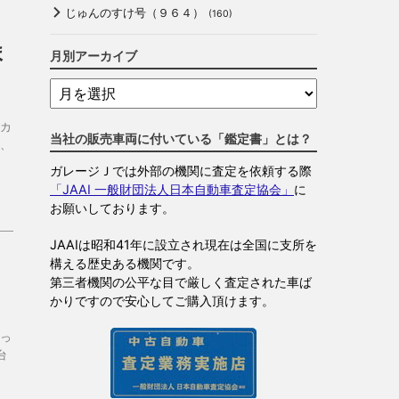
じゅんのすけ号（９６４）
(160)
ま
月別アーカイブ
カ
当社の販売車両に付いている「鑑定書」とは？
ど、
ガレージＪでは外部の機関に査定を依頼する際
「JAAI 一般財団法人日本自動車査定協会」
に
お願いしております。
JAAIは昭和41年に設立され現在は全国に支所を
構える歴史ある機関です。
第三者機関の公平な目で厳しく査定された車ば
かりですので安心してご購入頂けます。
っ
台