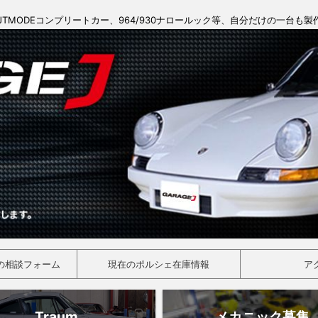
JTMODEコンプリートカー、964/930ナロールック等、自分だけの一台も
の相談フォーム
現在のポルシェ在庫情報
ア
Traum
メカニック募集