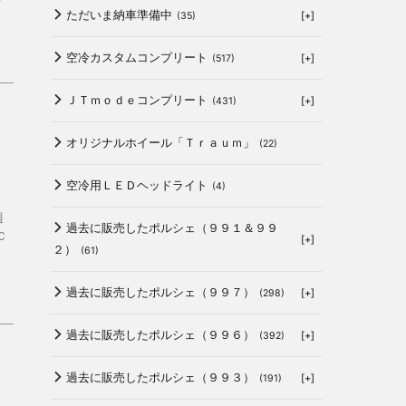
ただいま納車準備中
[+]
(35)
空冷カスタムコンプリート
[+]
(517)
ＪＴｍｏｄｅコンプリート
[+]
(431)
し
オリジナルホイール「Ｔｒａｕｍ」
(22)
空冷用ＬＥＤヘッドライト
(4)
週
過去に販売したポルシェ（９９１＆９９
Ｃ
[+]
２）
(61)
過去に販売したポルシェ（９９７）
[+]
(298)
過去に販売したポルシェ（９９６）
[+]
(392)
過去に販売したポルシェ（９９３）
[+]
(191)