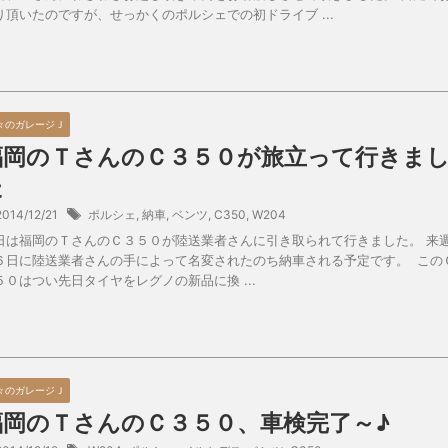
り頂いたのですが、せっかくのポルシェでの初ドライブ ...
々のガレージＪ
福岡のＴさんのＣ３５０が旅立って行きま
た
2014/12/21
ポルシェ
,
納車
,
ベンツ
,
C350
,
W204
日は福岡のＴさんのＣ３５０が陸送業者さんに引き取られて行きました。 来
６日に陸送業者さんの手によって名変されたのち納車される予定です。 この
５０はつい先日タイヤをレグノの新品に換 ...
々のガレージＪ
福岡のＴさんのＣ３５０、車検完了～♪