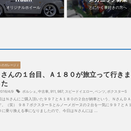
オリジナルホイール
とにかく車好きの方へ
々のガレージＪ
Ｎさんの１台目、Ａ１８０が旅立って行きま
した
2016/4/9
ポルシェ
,
中古車
,
911
,
987
,
スピードイエロー
,
ベンツ
,
ボクスターS
日はＮさんにご購入頂いた９９７とＡ１８０の２台が納車という、ＮさんＤＡ
す。（笑） ９８７ボクスターＳとルノーメガーヌの２台を一気に９９７とＡ
０に乗り換える事になりましたので、今日はＮさんには ...