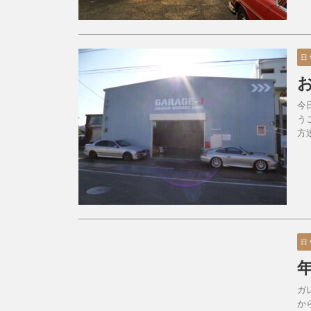
日
今
う
方
日
ガ
か