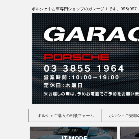
ポルシェ中古車専門ショップのガレージＪです。996/997 
ポルシェご購入の相談フォーム
ポルシェご売却
JT MODE