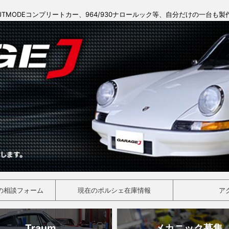
JTMODEコンプリートカー、964/930ナロールック等、自分だけの一台も
の相談フォーム
現在のポルシェ在庫情報
ア
Traum
メカニック募集