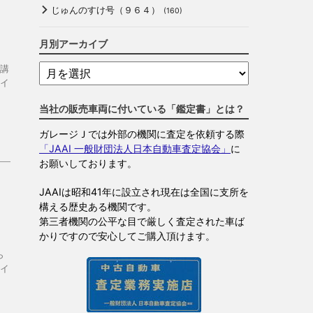
じゅんのすけ号（９６４）
(160)
月別アーカイブ
講
ライ
当社の販売車両に付いている「鑑定書」とは？
ガレージＪでは外部の機関に査定を依頼する際
「JAAI 一般財団法人日本自動車査定協会」
に
お願いしております。
JAAIは昭和41年に設立され現在は全国に支所を
構える歴史ある機関です。
第三者機関の公平な目で厳しく査定された車ば
かりですので安心してご購入頂けます。
ら
イ