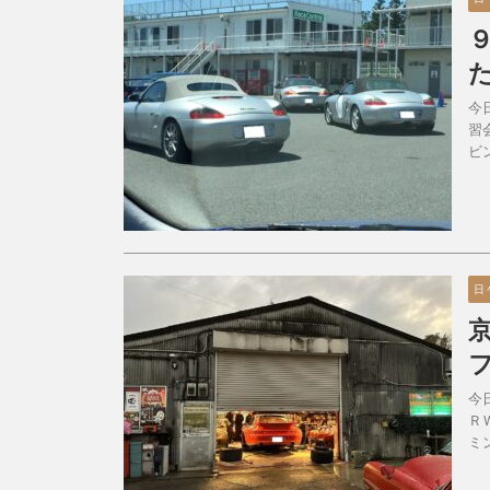
今
習
ビ
日
今
Ｒ
ミ