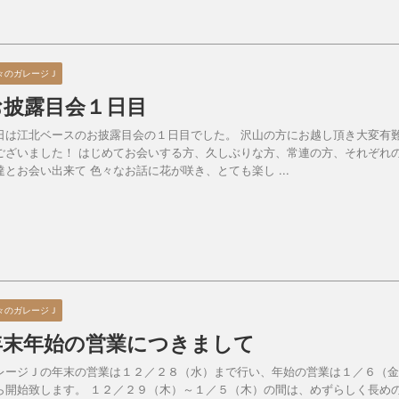
々のガレージＪ
お披露目会１日目
日は江北ベースのお披露目会の１日目でした。 沢山の方にお越し頂き大変有
ございました！ はじめてお会いする方、久しぶりな方、常連の方、それぞれ
達とお会い出来て 色々なお話に花が咲き、とても楽し ...
々のガレージＪ
年末年始の営業につきまして
レージＪの年末の営業は１２／２８（水）まで行い、年始の営業は１／６（金
ら開始致します。 １２／２９（木）～１／５（木）の間は、めずらしく長め