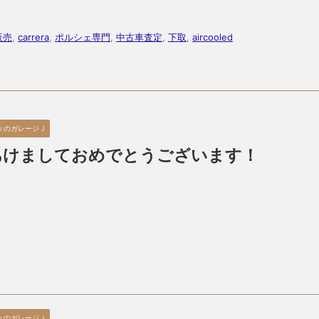
販売
,
carrera
,
ポルシェ専門
,
中古車査定
,
下取
,
aircooled
々のガレージＪ
あけましておめでとうございます！
々のガレージＪ