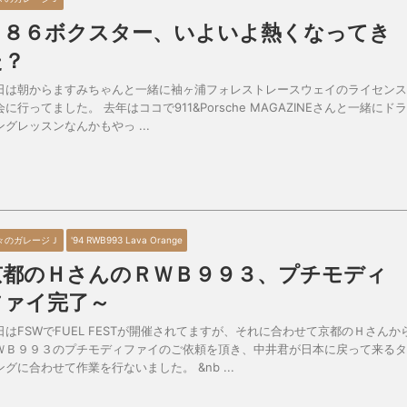
９８６ボクスター、いよいよ熱くなってき
た？
日は朝からますみちゃんと一緒に袖ヶ浦フォレストレースウェイのライセンス
会に行ってました。 去年はココで911&Porsche MAGAZINEさんと一緒にド
ングレッスンなんかもやっ ...
々のガレージＪ
'94 RWB993 Lava Orange
京都のＨさんのＲＷＢ９９３、プチモディ
ファイ完了～
日はFSWでFUEL FESTが開催されてますが、それに合わせて京都のＨさんか
ＷＢ９９３のプチモディファイのご依頼を頂き、中井君が日本に戻って来るタ
ングに合わせて作業を行ないました。 &nb ...