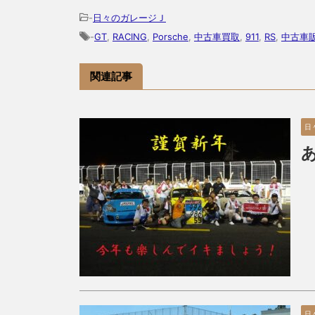
-
日々のガレージＪ
-
GT
,
RACING
,
Porsche
,
中古車買取
,
911
,
RS
,
中古車
関連記事
日
日