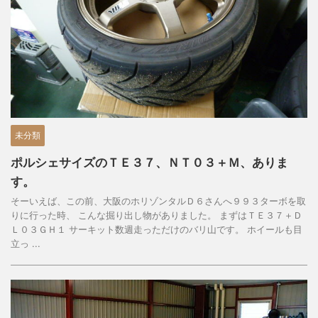
未分類
ポルシェサイズのＴＥ３７、ＮＴ０３＋Ｍ、ありま
す。
そーいえば、この前、大阪のホリゾンタルＤ６さんへ９９３ターボを取
りに行った時、 こんな掘り出し物がありました。 まずはＴＥ３７＋Ｄ
Ｌ０３ＧＨ１ サーキット数週走っただけのバリ山です。 ホイールも目
立っ ...