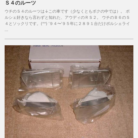
Ｓ４のルーツ
ウチのＳ４のルーツは↓この車です（少なくともボクの中では）。 ポ
ルシェ好きなら言わずと知れた、アウディのＲＳ２。 ウチのＢ６のＳ
４とソックリです。(^^) ’９４〜’９５年に２８９１台だけポルシェライ
...