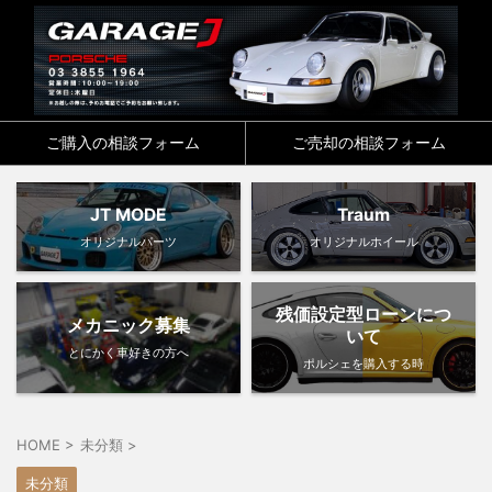
ご購入の相談フォーム
ご売却の相談フォーム
JT MODE
Traum
オリジナルパーツ
オリジナルホイール
残価設定型ローンにつ
メカニック募集
いて
とにかく車好きの方へ
ポルシェを購入する時
HOME
>
未分類
>
未分類