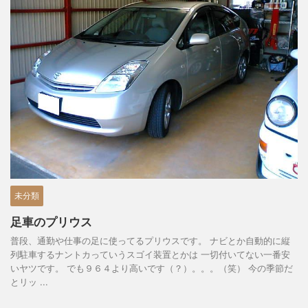
未分類
足車のプリウス
普段、通勤や仕事の足に使ってるプリウスです。 ナビとか自動的に縦
列駐車するナントカっていうスゴイ装置とかは 一切付いてない一番安
いヤツです。 でも９６４より高いです（？）。。。（笑） 今の季節だ
とリッ ...