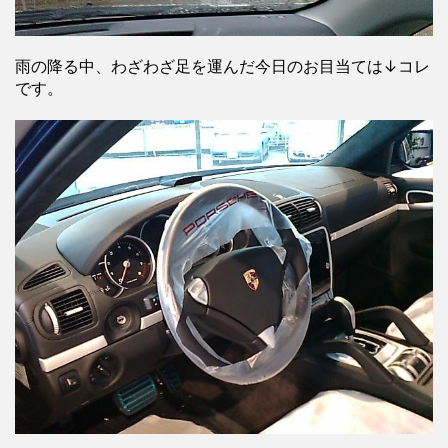
雨の降る中、わざわざ足を運んだ今日のお目当ては↓コレ
です。