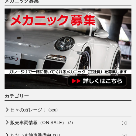
メカニック募集
カテゴリー
日々のガレージＪ
(628)
販売車両情報（ON SALE）
(3)
[+]
ただいま納車準備中
(34)
[+]