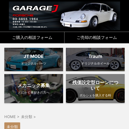
ご購入の相談フォーム
ご売却の相談フォーム
JT MODE
Traum
オリジナルパーツ
オリジナルホイール
残価設定型ローンにつ
メカニック募集
いて
とにかく車好きの方へ
ポルシェを購入する時
HOME
>
未分類
>
未分類