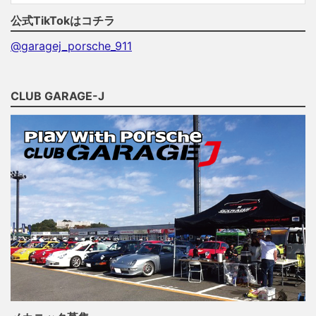
公式TikTokはコチラ
@garagej_porsche_911
CLUB GARAGE-J