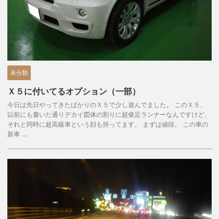
未分類
Ｘ５に付いてるオプション（一部）
今日は先日やってきたばかりのＸ５で少し遊んでました。 このＸ５、
以前にも書いた通りデカイ図体の割りに超俊足ランナーなんですけど、
それと同時に超高級車という顔も持ってます。 まずは値段。 この車の
新車 ...