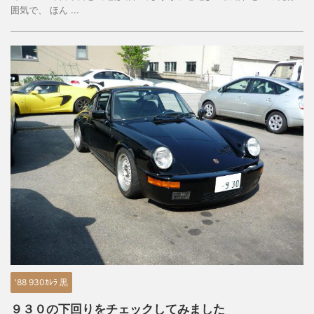
囲気で、 ほん ...
'88 930ｶﾚﾗ 黒
９３０の下回りをチェックしてみました