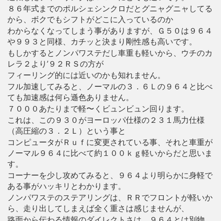
８６年式までのポルシェシンクロだとグニャグニャしてる
から、ボクでもシフトがどこに入っているのか
わからなくなってしまう事がありますが、Ｇ５０は９６４
や９９３と同様、カチッと決まり剛性感も高いです。
もしかするとノンパワステだし車重も軽いから、ウチのカ
レラ２より’９２ＲＳの方が
フィーリング的には近いのかも知れません。
フル加速してみると、ノーマルの３．６Ｌの９６４と比べ
ても加速感は何ら遜色ありません。
７０００あたりまで軽〜くビュンビュン回ります。
これは、この９３０がヨーロッパ仕様の２３１馬力仕様
（高圧縮の３．２Ｌ）という事と
コンピュータがＲｕｆに変更されている事、それと車重が
ノーマル９６４に比べて約１００ｋｇ軽いからだと思いま
す。
コーナーを少し攻めてみると、９６４より明らかに身軽で
ある事がハッキリとわかります。
ノンパワステのステアリングは、ＲＲでフロントが軽いか
ら、走り出してしまえば全く重さは感じませんが、
路面から伝わる情報のダイレクトさは、９６４とは別物。