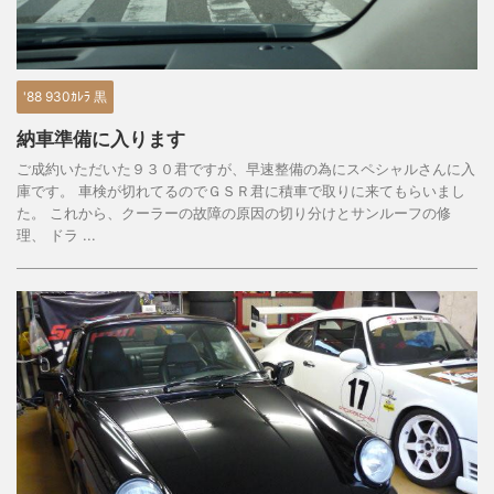
'88 930ｶﾚﾗ 黒
納車準備に入ります
ご成約いただいた９３０君ですが、早速整備の為にスペシャルさんに入
庫です。 車検が切れてるのでＧＳＲ君に積車で取りに来てもらいまし
た。 これから、クーラーの故障の原因の切り分けとサンルーフの修
理、 ドラ ...