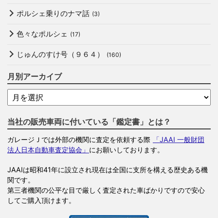
ポルシェ乗りのナマ話
(3)
色々なポルシェ
(17)
じゅんのすけ号（９６４）
(160)
月別アーカイブ
当社の販売車両に付いている「鑑定書」とは？
ガレージＪでは外部の機関に査定を依頼する際
「JAAI 一般財団
法人日本自動車査定協会」
にお願いしております。
JAAIは昭和41年に設立され現在は全国に支所を構える歴史ある機
関です。
第三者機関の公平な目で厳しく査定された車ばかりですので安心
してご購入頂けます。