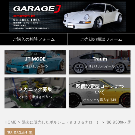
ご購入の相談フォーム
ご売却の相談フォーム
JT MODE
Traum
オリジナルパーツ
オリジナルホイール
残価設定型ローンにつ
メカニック募集
いて
とにかく車好きの方へ
ポルシェを購入する時
HOME
>
過去に販売したポルシェ（９３０＆ナロー）
>
'88 930ｶﾚﾗ 黒
'88 930ｶﾚﾗ 黒