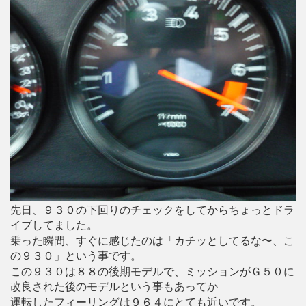
先日、９３０の下回りのチェックをしてからちょっとドラ
イブしてました。
乗った瞬間、すぐに感じたのは「カチッとしてるな〜、こ
の９３０」という事です。
この９３０は８８の後期モデルで、ミッションがＧ５０に
改良された後のモデルという事もあってか
運転したフィーリングは９６４にとても近いです。