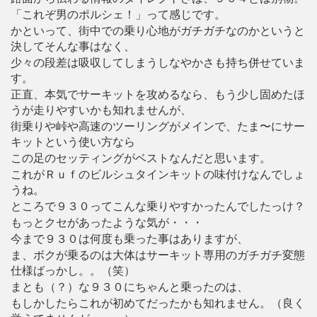
「これぞ男のポルシェ！」って感じです。
かといって、街中での乗り心地がガチガチなのかというと
決してそんな事はなく、
少々の段差は吸収してしまうしなやかさも持ち併せていま
す。
正直、本気でサーキットを攻めるなら、もう少し固めたほ
うが走りやすいかも知れませんが、
街乗りや峠や高速のツーリングがメインで、たま〜にサー
キットという使い方なら
この足のセッティングがベストなんだと思います。
これがＲｕｆのビルシュタインキットの味付けなんでしょ
うね。
ところで９３０ってこんな乗りやすかったんでしたっけ？
もっとクセがあったような気が・・・
今まで９３０は何度も乗った事はありますが、
ま、ボクが乗るのは大体はサーキット専用のガチガチ変態
仕様ばっかし。。（笑）
まとも（？）な９３０にちゃんと乗ったのは、
もしかしたらこれが初めてだったかも知れません。（良く