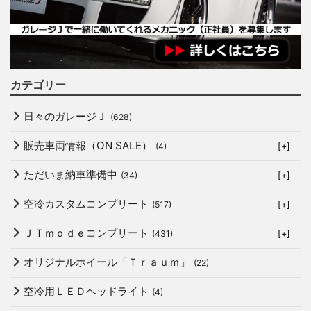
カテゴリー
日々のガレージＪ
(628)
販売車両情報（ON SALE）
(4)
[+]
ただいま納車準備中
(34)
[+]
空冷カスタムコンプリート
(517)
[+]
ＪＴｍｏｄｅコンプリート
(431)
[+]
オリジナルホイール「Ｔｒａｕｍ」
(22)
空冷用ＬＥＤヘッドライト
(4)