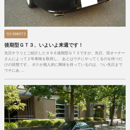
'03 996GT3
後期型ＧＴ３、いよいよ来週です！
先日チラリとご紹介した９９６後期型ＧＴ３ですが、先日、現オーナー
さんによって２年車検を取得し、 あとはウチにやってくるのを待つだ
けの状態です。 ボクが個人的に興味を持っているのは、つい先日まで
ウチにあ ...