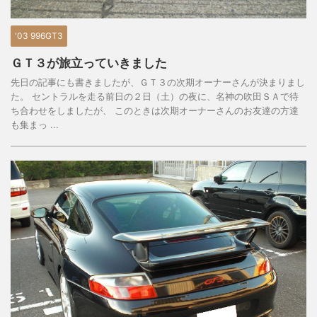
'03 996GT3
ＧＴ３が旅立っていきました
先日の記事にも書きましたが、ＧＴ３の次期オーナーさんが決まりまし
た。 セントラルを走る前日の２日（土）の夜に、名神の吹田ＳＡで待
ち合わせをしましたが、 このときは次期オーナーさんのお友達の方達
も集まっ ...