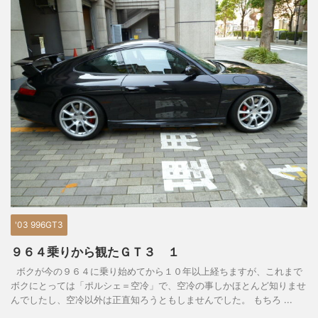
'03 996GT3
９６４乗りから観たＧＴ３ １
ボクが今の９６４に乗り始めてから１０年以上経ちますが、これまで
ボクにとっては「ポルシェ＝空冷」で、空冷の事しかほとんど知りませ
んでしたし、空冷以外は正直知ろうともしませんでした。 もちろ ...