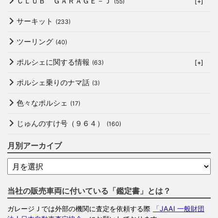
ＣＬＵＢ ＧＡＲＡＧＥ－Ｊ
(55)
[+]
サーキット
(233)
ツーリング
(40)
ポルシェに関する情報
(63)
[+]
ポルシェ乗りのナマ話
(3)
色々なポルシェ
(17)
じゅんのすけ号（９６４）
(160)
月別アーカイブ
当社の販売車両に付いている「鑑定書」とは？
ガレージＪでは外部の機関に査定を依頼する際
「JAAI 一般財団