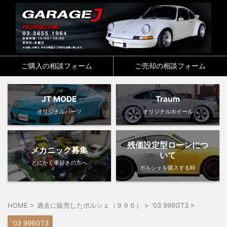
ご購入の相談フォーム
ご売却の相談フォーム
JT MODE
Traum
オリジナルパーツ
オリジナルホイール
残価設定型ローンにつ
メカニック募集
いて
とにかく車好きの方へ
ポルシェを購入する時
HOME
>
過去に販売したポルシェ（９９６）
>
'03 996GT3
>
'03 996GT3