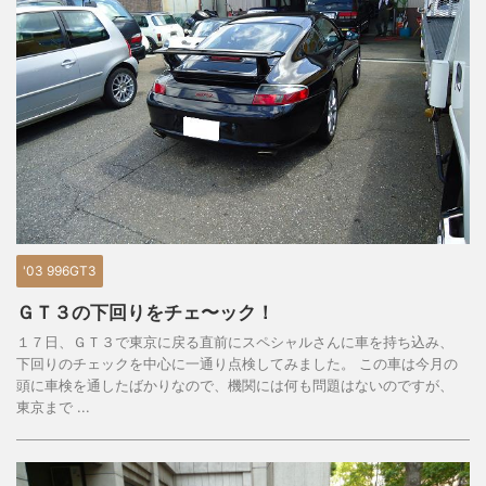
'03 996GT3
ＧＴ３の下回りをチェ〜ック！
１７日、ＧＴ３で東京に戻る直前にスペシャルさんに車を持ち込み、
下回りのチェックを中心に一通り点検してみました。 この車は今月の
頭に車検を通したばかりなので、機関には何も問題はないのですが、
東京まで ...