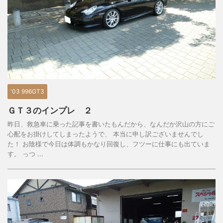
'03 996GT3
ＧＴ３のインプレ ２
昨日、救急車に乗った記事を書いたもんだから、なんだか沢山の方にご
心配をお掛けしてしまったようで、 本当に申し訳ございませんでし
た！ お陰様で今日は体調もかなり回復し、フツーに仕事にも出ていま
す。 っつ ...