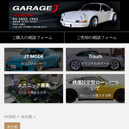
ご購入の相談フォーム
ご売却の相談フォーム
JT MODE
Traum
オリジナルパーツ
オリジナルホイール
残価設定型ローンにつ
メカニック募集
いて
とにかく車好きの方へ
ポルシェを購入する時
HOME
>
未分類
>
未分類