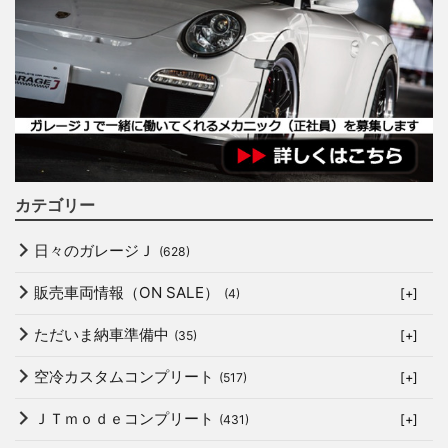
カテゴリー
日々のガレージＪ
(628)
販売車両情報（ON SALE）
(4)
[+]
ただいま納車準備中
(35)
[+]
空冷カスタムコンプリート
(517)
[+]
ＪＴｍｏｄｅコンプリート
(431)
[+]