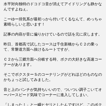
水平対向独特のドコドコ音が消えてアイドリングも静かな
んですよねぇ。
こーゆー排気系が最初っから付いてくるなんて、めっちゃ
素晴らしいと思います！
記事の内容が音に偏りかけているので話を元に戻します。
昨日、首都高で試したコースは千住新橋からＣ２の乗っ
て、常磐道方面へ抜けるルートですが、
Ｃ２から三郷方面へ分岐する時、ボクの大好きな高速コー
ナーがあります。
そこでボクスターＳのコーナリングがどれほどのものなの
かちょっと試してみました。
音と上のパンチが気持ちいいので、ついつい調子こいてオ
ーバースピード気味でコーナーに進入してしまい、
「しまった！」と一瞬ヒヤリとしたんですけど、このボク