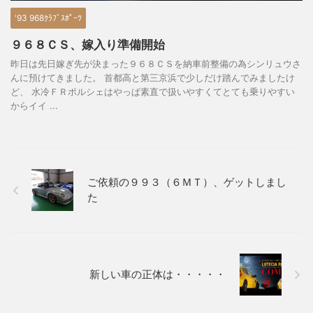
'93 968ｸﾗﾌﾞｽﾎﾟｰﾂ
９６８ＣＳ、嫁入り準備開始
昨日は先日嫁ぎ先が決まった９６８ＣＳを納車前整備の為シンリュウさ
んに預けてきました。 首都高と第三京浜で少しだけ踏んでみましたけ
ど、 水冷ＦＲポルシェはやっぱ素直で扱いやすくてとても乗りやすい
からイイ ...
ご依頼の９９３（６ＭＴ）、ゲットしまし
た
新しい車の正体は・・・・・