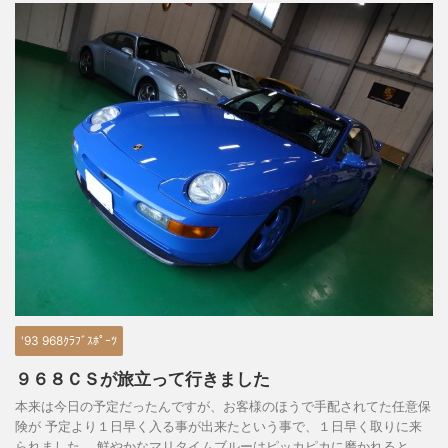
'93 968ｸﾗﾌﾞｽﾎﾟｰﾂ
９６８ＣＳが旅立って行きました
本来は今日の予定だったんですが、お客様のほうで手配されてた任意保
険が 予定より１日早く入る事が出来たという事で、１日早く取りに来
られました。 鮮やかなマリタイムブルーはピッカピカに磨かれると、