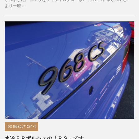
より一層 ...
'93 968ｸﾗﾌﾞｽﾎﾟｰﾂ
水冷ＦＲポルシェの「ＲＳ」です