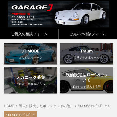
ご購入の相談フォーム
ご売却の相談フォーム
JT MODE
Traum
オリジナルパーツ
オリジナルホイール
残価設定型ローンにつ
メカニック募集
いて
とにかく車好きの方へ
ポルシェを購入する時
HOME
>
過去に販売したポルシェ（その他）
>
'93 968ｸﾗﾌﾞｽﾎﾟｰﾂ
>
'93 968ｸﾗﾌﾞｽﾎﾟｰﾂ