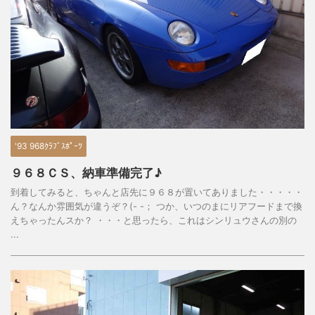
'93 968ｸﾗﾌﾞｽﾎﾟｰﾂ
９６８ＣＳ、納車準備完了♪
到着してみると、ちゃんと店先に９６８が置いてありました・・・・・
ん？なんか雰囲気が違うぞ？(- -； つか、いつのまにリアフードまで換
えちゃったんスか？ ・・・と思ったら、これはシンリュウさんの別の
...