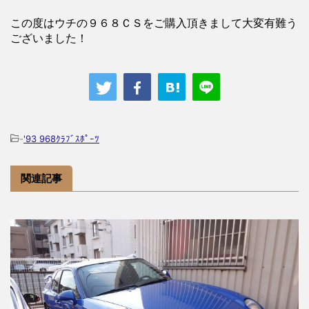
この度はウチの９６８ＣＳをご購入頂きまして大変有難う
ございました！
-
'93 968ｸﾗﾌﾞｽﾎﾟｰﾂ
関連記事