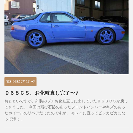
'93 968ｸﾗﾌﾞｽﾎﾟｰﾂ
９６８ＣＳ、お化粧直し完了〜♪
おとといですが、外装のプチお化粧直しに出していた９６８ＣＳが戻っ
てきました。 今回は飛び石跡のあったフロントバンパーやキズのあっ
たホイールのリペアだったのですが、 キレイに直ってピッカピカにな
って帰っ ...