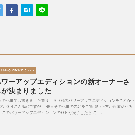
 996ｶﾚﾗ ﾊﾟﾜｰｱｯﾌﾟｴﾃﾞｨｼｮﾝ
パワーアップエディションの新オーナーさ
んが決まりました
日の記事でも書きました通り、９９６のパワーアップエディションをこれから
ジンＯＨに入る訳ですが、 先日その記事の内容をご覧頂いた方から電話があ
、このパワーアップエディションのＯＨが完了したら こ ...