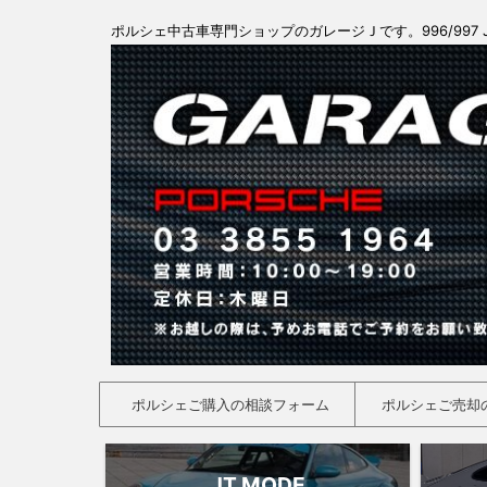
ポルシェ中古車専門ショップのガレージＪです。996/997 
ポルシェご購入の相談フォーム
ポルシェご売却
JT MODE