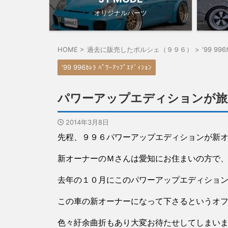
オリジナルパーツ
HOME
>
過去に販売したポルシェ（９９６）
>
'99 996
'99 996ｶﾚﾗ ﾊﾟﾜｰｱｯﾌﾟｴﾃﾞｨｼｮﾝ
パワーアップエディションが旅
2014年3月8日
先程、９９６パワーアップエディションが新
新オーナーのＭさんは愛知にお住まいの方で
去年の１０月にこのパワーアップエディショ
この車の新オーナーになって下さるというオ
色々紆余曲折もあり大変お待たせしてしまい