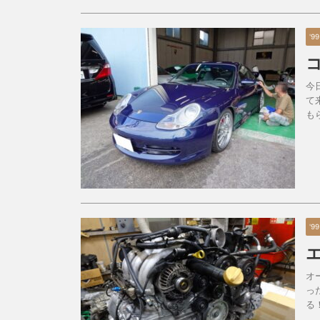
'99
今
て
も
'99
オ
っ
る