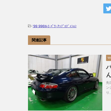
-
'99 996ｶﾚﾗ ﾊﾟﾜｰｱｯﾌﾟｴﾃﾞｨｼｮﾝ
関連記事
'99
先
ン
り