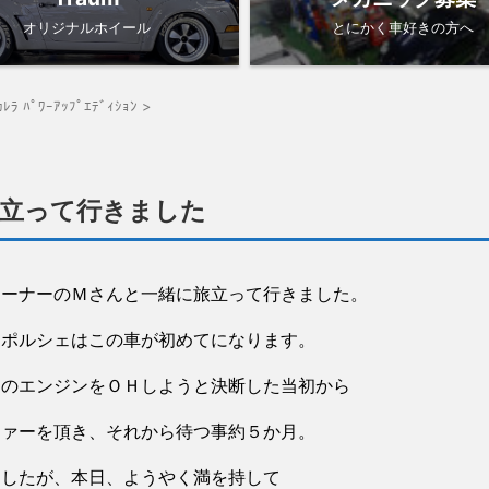
オリジナルホイール
とにかく車好きの方へ
ｶﾚﾗ ﾊﾟﾜｰｱｯﾌﾟｴﾃﾞｨｼｮﾝ
>
立って行きました
オーナーのＭさんと一緒に旅立って行きました。
、ポルシェはこの車が初めてになります。
ンのエンジンをＯＨしようと決断した当初から
ファーを頂き、それから待つ事約５か月。
ましたが、本日、ようやく満を持して