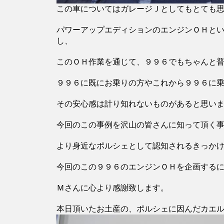
この車についてはガレージＪとしてもとても
パワーアップエディションのエンジンＯＨとい
し、
このＯＨ作業を通じて、９９６でもちゃんと
９９６に既にお乗りの方やこれから９９６に
その安心感は計り知れないものがあると思い
今回のこの事例を沢山の皆さんに知って頂く
より身近なポルシェとして認知されるきっか
今回のこの９９６のエンジンＯＨを企画する
Ｍさんに心より感謝致します。
本日頂いたお土産の、ポルシェに因んだカエルま