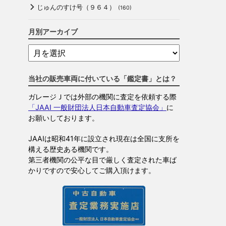
じゅんのすけ号（９６４）
(160)
月別アーカイブ
当社の販売車両に付いている「鑑定書」とは？
ガレージＪでは外部の機関に査定を依頼する際
「JAAI 一般財団法人日本自動車査定協会」
に
お願いしております。
JAAIは昭和41年に設立され現在は全国に支所を
構える歴史ある機関です。
第三者機関の公平な目で厳しく査定された車ば
かりですので安心してご購入頂けます。