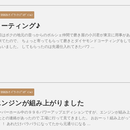
 996ｶﾚﾗ ﾊﾟﾜｰｱｯﾌﾟｴﾃﾞｨｼｮﾝ
コーティング♪
日はボクの地元の昔っからのポルシェ仲間で磨き屋の小川君が東京に用事があ
来てたので、 ちょっと寄ってもらって磨きとダイヤモンドコーティングをし
らいました。 してもらったのは先週仕入れてきたパワ ...
 996ｶﾚﾗ ﾊﾟﾜｰｱｯﾌﾟｴﾃﾞｨｼｮﾝ
エンジンが組み上がりました
ーバーホール中の９９６パワーアップエディションですが、エンジンが組み上
たとの連絡があったので 工場に行って見てきました。 おおーっ！組み上がっ
！！ あれだけバラバラになってたから元通りになる ...