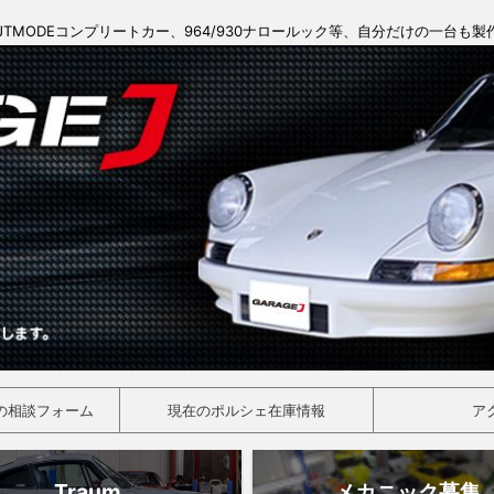
JTMODEコンプリートカー、964/930ナロールック等、自分だけの一台も
の相談フォーム
現在のポルシェ在庫情報
ア
Traum
メカニック募集