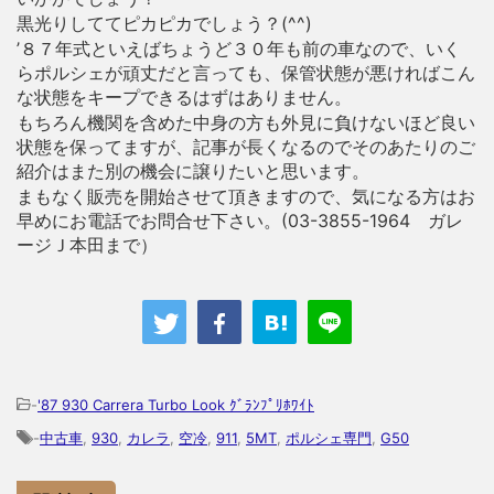
黒光りしててピカピカでしょう？(^^)
’８７年式といえばちょうど３０年も前の車なので、いく
らポルシェが頑丈だと言っても、保管状態が悪ければこん
な状態をキープできるはずはありません。
もちろん機関を含めた中身の方も外見に負けないほど良い
状態を保ってますが、記事が長くなるのでそのあたりのご
紹介はまた別の機会に譲りたいと思います。
まもなく販売を開始させて頂きますので、気になる方はお
早めにお電話でお問合せ下さい。(03-3855-1964 ガレ
ージＪ本田まで）
-
'87 930 Carrera Turbo Look ｸﾞﾗﾝﾌﾟﾘﾎﾜｲﾄ
-
中古車
,
930
,
カレラ
,
空冷
,
911
,
5MT
,
ポルシェ専門
,
G50