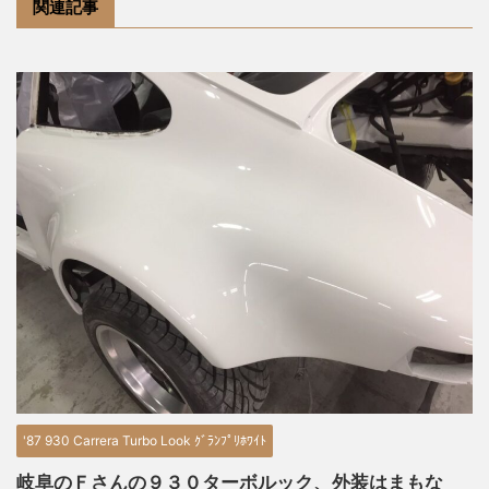
関連記事
'87 930 Carrera Turbo Look ｸﾞﾗﾝﾌﾟﾘﾎﾜｲﾄ
岐阜のＦさんの９３０ターボルック、外装はまもな