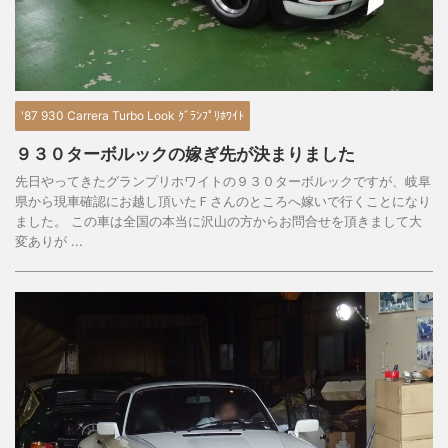
'87 930 Carrera Turbo Look ｸﾞﾗﾝﾌﾟﾘﾎﾜｲﾄ
９３０ターボルックの嫁ぎ先が決まりました
先日やってきたグランプリホワイトの９３０ターボルックですが、岐阜
県から現車確認にお越し頂いたＦさんのところへ嫁いで行くことになり
ました。 この車は全国の本当に沢山の方からお問合せを頂きまして大
変ありが ...