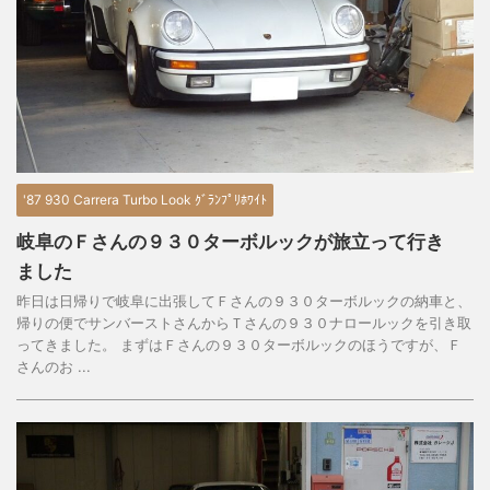
'87 930 Carrera Turbo Look ｸﾞﾗﾝﾌﾟﾘﾎﾜｲﾄ
岐阜のＦさんの９３０ターボルックが旅立って行き
ました
昨日は日帰りで岐阜に出張してＦさんの９３０ターボルックの納車と、
帰りの便でサンバーストさんからＴさんの９３０ナロールックを引き取
ってきました。 まずはＦさんの９３０ターボルックのほうですが、Ｆ
さんのお ...