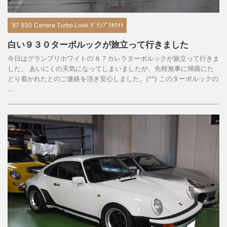
'87 930 Carrera Turbo Look ｸﾞﾗﾝﾌﾟﾘﾎﾜｲﾄ
白い９３０ターボルックが旅立って行きました
今日はグランプリホワイトの’８７カレラターボルックが旅立って行きま
した。 あいにくの天気になってしまいましたが、先程無事に帰路にた
どり着かれたとのご連絡を頂き安心しました。(^^) このターボルックの
...