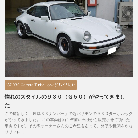
'87 930 Carrera Turbo Look ｸﾞﾗﾝﾌﾟﾘﾎﾜｲﾄ
憧れのスタイルの９３０（Ｇ５０）がやってきまし
た
この度新しく「岐阜３３ナンバー」の超バリモンの９３０ターボルック
がやってきました。 この車両は約１年前に当社から販売させて頂いた
車両ですが、その際オーナーさんのご希望もあって、外装や機関をかな
りリフレ ...