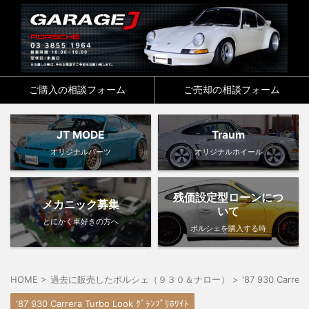
ご購入の相談フォーム
ご売却の相談フォーム
JT MODE
Traum
オリジナルパーツ
オリジナルホイール
残価設定型ローンにつ
メカニック募集
いて
とにかく車好きの方へ
ポルシェを購入する時
HOME
>
過去に販売したポルシェ（９３０＆ナロー）
>
'87 930 Carrer
'87 930 Carrera Turbo Look ｸﾞﾗﾝﾌﾟﾘﾎﾜｲﾄ