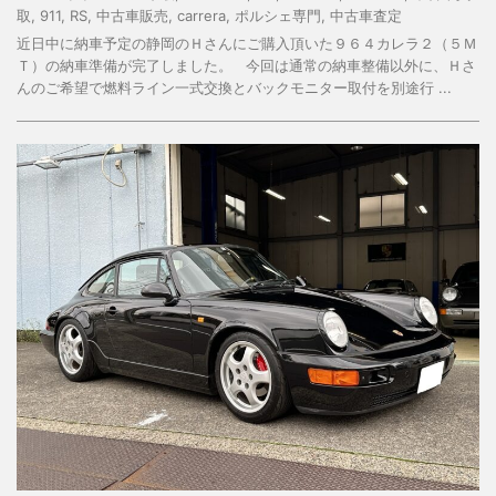
取
,
911
,
RS
,
中古車販売
,
carrera
,
ポルシェ専門
,
中古車査定
近日中に納車予定の静岡のＨさんにご購入頂いた９６４カレラ２（５Ｍ
Ｔ）の納車準備が完了しました。 今回は通常の納車整備以外に、Ｈさ
んのご希望で燃料ライン一式交換とバックモニター取付を別途行 ...