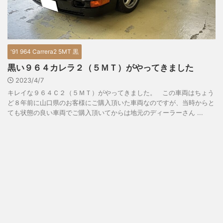
'91 964 Carrera2 5MT 黒
黒い９６４カレラ２（５ＭＴ）がやってきました
2023/4/7
キレイな９６４Ｃ２（５ＭＴ）がやってきました。 この車両はちょう
ど８年前に山口県のお客様にご購入頂いた車両なのですが、当時からと
ても状態の良い車両でご購入頂いてからは地元のディーラーさん ...