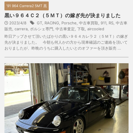
'91 964 Carrera2 5MT 黒
黒い９６４Ｃ２（５ＭＴ）の嫁ぎ先が決まりました
2023/4/8
GT
,
RACING
,
Porsche
,
中古車買取
,
911
,
RS
,
中古車
販売
,
carrera
,
ポルシェ専門
,
中古車査定
,
下取
,
aircooled
昨日アップさせて頂いたばかりの黒い９６４カレラ２（５ＭＴ）の嫁ぎ
先が決まりました。 今朝も何人かの方から現車確認のご連絡を頂いて
おりましたが、昨晩のうちに購入したいとのオファーを頂き販売 ...