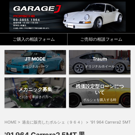
ご購入の相談フォーム
ご売却の相談フォーム
JT MODE
Traum
オリジナルパーツ
オリジナルホイール
残価設定型ローンにつ
メカニック募集
いて
とにかく車好きの方へ
ポルシェを購入する時
HOME
>
過去に販売したポルシェ（９６４）
>
'91 964 Carrera2 5MT 