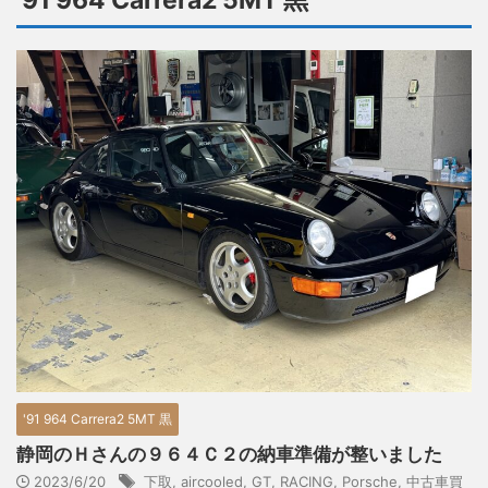
'91 964 Carrera2 5MT 黒
'91 964 Carrera2 5MT 黒
静岡のＨさんの９６４Ｃ２の納車準備が整いました
2023/6/20
下取
,
aircooled
,
GT
,
RACING
,
Porsche
,
中古車買