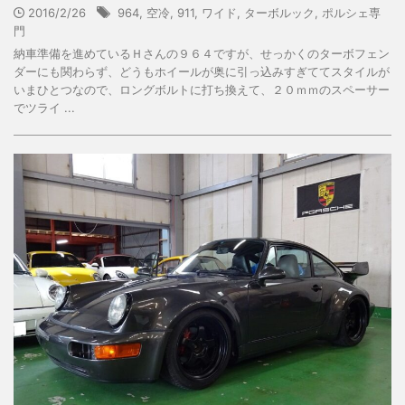
2016/2/26
964
,
空冷
,
911
,
ワイド
,
ターボルック
,
ポルシェ専
門
納車準備を進めているＨさんの９６４ですが、せっかくのターボフェン
ダーにも関わらず、どうもホイールが奥に引っ込みすぎててスタイルが
いまひとつなので、ロングボルトに打ち換えて、２０ｍｍのスペーサー
でツライ ...