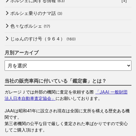
ポルシェに関する情報
(63)
[+]
ポルシェ乗りのナマ話
(3)
色々なポルシェ
(17)
じゅんのすけ号（９６４）
(160)
月別アーカイブ
当社の販売車両に付いている「鑑定書」とは？
ガレージＪでは外部の機関に査定を依頼する際
「JAAI 一般財団
法人日本自動車査定協会」
にお願いしております。
JAAIは昭和41年に設立され現在は全国に支所を構える歴史ある機
関です。
第三者機関の公平な目で厳しく査定された車ばかりですので安心
してご購入頂けます。