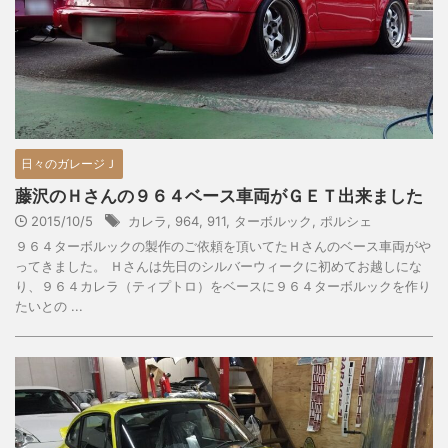
日々のガレージＪ
藤沢のＨさんの９６４ベース車両がＧＥＴ出来ました
2015/10/5
カレラ
,
964
,
911
,
ターボルック
,
ポルシェ
９６４ターボルックの製作のご依頼を頂いてたＨさんのベース車両がや
ってきました。 Ｈさんは先日のシルバーウィークに初めてお越しにな
り、９６４カレラ（ティプトロ）をベースに９６４ターボルックを作り
たいとの ...