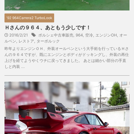
'92 964Carrera2 TurboLook
Ｈさんの９６４、あともう少しです！
2016/2/21
ポルシェ中古車販売
,
964
,
空冷
,
エンジンOH
,
オー
ルペン
,
レストア
,
ターボルック
昨年よりエンジンＯＨ、外装オールペンという大手術を行っているＨさ
んの９６４ですが、既にエンジンとボディがドッキングし、外装の再仕
上げを経てようやくウチに戻ってきました。 あとは細かい部分の手直
しと内装 ...