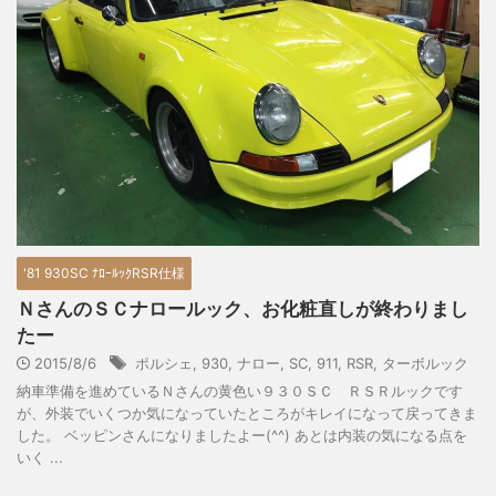
'81 930SC ﾅﾛｰﾙｯｸRSR仕様
ＮさんのＳＣナロールック、お化粧直しが終わりまし
たー
2015/8/6
ポルシェ
,
930
,
ナロー
,
SC
,
911
,
RSR
,
ターボルック
納車準備を進めているＮさんの黄色い９３０ＳＣ ＲＳＲルックです
が、外装でいくつか気になっていたところがキレイになって戻ってきま
した。 ベッピンさんになりましたよー(^^) あとは内装の気になる点を
いく ...