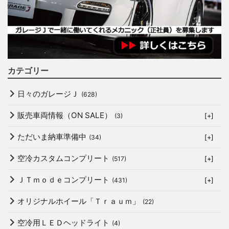
カテゴリー
日々のガレージＪ
(628)
販売車両情報（ON SALE）
(3)
[+]
ただいま納車準備中
(34)
[+]
空冷カスタムコンプリート
(517)
[+]
ＪＴｍｏｄｅコンプリート
(431)
[+]
オリジナルホイール「Ｔｒａｕｍ」
(22)
空冷用ＬＥＤヘッドライト
(4)