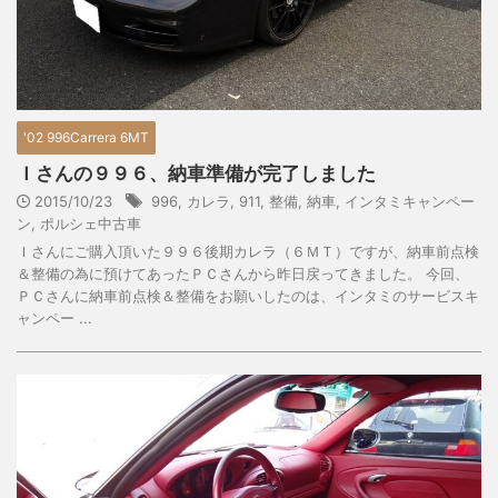
'02 996Carrera 6MT
Ｉさんの９９６、納車準備が完了しました
2015/10/23
996
,
カレラ
,
911
,
整備
,
納車
,
インタミキャンペー
ン
,
ポルシェ中古車
Ｉさんにご購入頂いた９９６後期カレラ（６ＭＴ）ですが、納車前点検
＆整備の為に預けてあったＰＣさんから昨日戻ってきました。 今回、
ＰＣさんに納車前点検＆整備をお願いしたのは、インタミのサービスキ
ャンペー ...