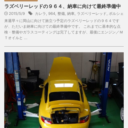
ラズベリーレッドの９６４、納車に向けて最終準備中
2015/5/9
カレラ
,
964
,
整備
,
納車
,
ラズベリーレッド
,
ポルシェ
来週早々に岡山に向けて旅立つ予定のラズベリーレッドの９６４です
が、ただいま納車に向けての最終準備中です。 これまでに基本的な点
検・整備やガラスコーティングは完了してますが、最後にエンジン／Ｍ
Ｔオイルと ...