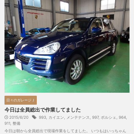
日々のガレージＪ
今日は全員総出で作業してました
2015/6/20
993
,
カイエン
,
メンテナンス
,
997
,
ポルシェ
,
964
,
911
,
整備
今日は朝から全員総出で現場作業をしてました。 いつもはいっちゃん