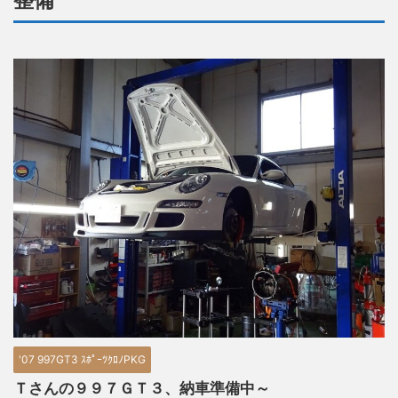
整備
'07 997GT3 ｽﾎﾟｰﾂｸﾛﾉPKG
Ｔさんの９９７ＧＴ３、納車準備中～