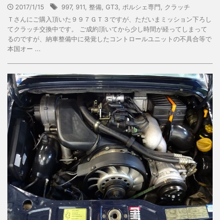
2017/1/15
997
,
911
,
整備
,
GT3
,
ポルシェ専門
,
クラッチ
Ｔさんにご購入頂いた９９７ＧＴ３ですが、ただいまミッション下ろし
てクラッチ交換中です。 ご成約頂いてから少し時間が経ってしまって
るのですが、納車整備中に発覚したコントロールユニットの不具合等で
本国オー ...