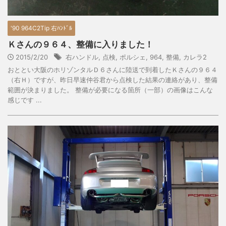
'90 964C2Tip 右ﾊﾝﾄﾞﾙ
Ｋさんの９６４、整備に入りました！
2015/2/20
右ハンドル
,
点検
,
ポルシェ
,
964
,
整備
,
カレラ2
おととい大阪のホリゾンタルＤ６さんに陸送で到着したＫさんの９６４
（右Ｈ）ですが、昨日早速仲谷君から点検した結果の連絡があり、整備
範囲が決まりました。 整備が必要になる箇所（一部）の画像はこんな
感じです ...