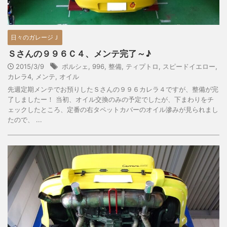
日々のガレージＪ
Ｓさんの９９６Ｃ４、メンテ完了～♪
2015/3/9
ポルシェ
,
996
,
整備
,
ティプトロ
,
スピードイエロー
,
カレラ4
,
メンテ
,
オイル
先週定期メンテでお預りしたＳさんの９９６カレラ４ですが、整備が完
了しましたー！ 当初、オイル交換のみの予定でしたが、下まわりをチ
ェックしたところ、定番の右タペットカバーのオイル滲みが見られまし
たので、 ...