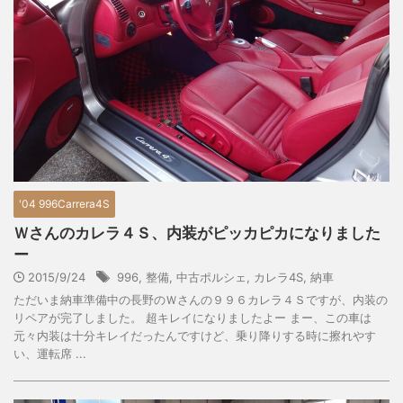
'04 996Carrera4S
Ｗさんのカレラ４Ｓ、内装がピッカピカになりました
ー
2015/9/24
996
,
整備
,
中古ポルシェ
,
カレラ4S
,
納車
ただいま納車準備中の長野のＷさんの９９６カレラ４Ｓですが、内装の
リペアが完了しました。 超キレイになりましたよー まー、この車は
元々内装は十分キレイだったんですけど、乗り降りする時に擦れやす
い、運転席 ...