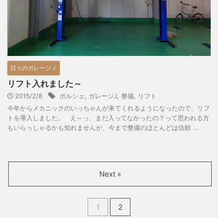
日々のガレージＪ
リフト入れました～
2015/2/8
ポルシェ
,
ガレージJ
,
整備
,
リフト
今年からメカニックのいっちゃんが来てくれるようになったので、リフ
トを導入しました。 え～っ、まだ入ってなかったの？って思われる方
もいらっしゃるかも知れませんが、今まで整備のほとんどは信頼 ...
Next »
1
2