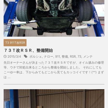
’73 911T改RSR
７３Ｔ改ＲＳＲ、整備開始
2015/3/4
ポルシェ
,
ナロー
,
911
,
整備
,
RSR
,
73
,
メンテ
先日オーナーさんが決まった７３Ｔ改ＲＳＲですが、オイル滲みの修理
等、ウチで対処出来るところから整備を開始しました。 それにしても
こーゆー車は、下からみてもどこから見てもカッコイイです！(^^) まず
は ...