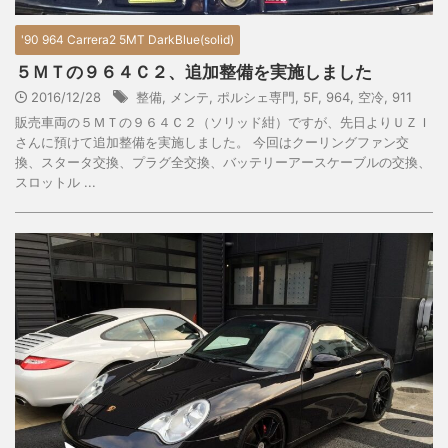
'90 964 Carrera2 5MT DarkBlue(solid)
５ＭＴの９６４Ｃ２、追加整備を実施しました
2016/12/28
整備
,
メンテ
,
ポルシェ専門
,
5F
,
964
,
空冷
,
911
販売車両の５ＭＴの９６４Ｃ２（ソリッド紺）ですが、先日よりＵＺＩ
さんに預けて追加整備を実施しました。 今回はクーリングファン交
換、スタータ交換、プラグ全交換、バッテリーアースケーブルの交換、
スロットル ...