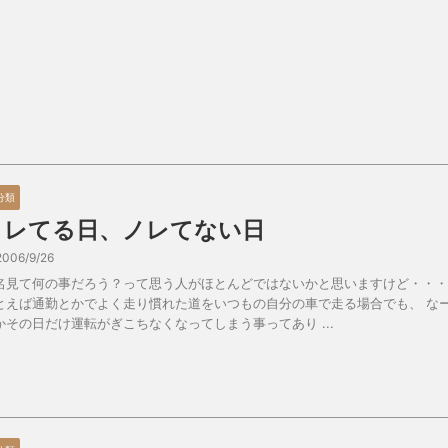
分類
ノレてる日、ノレてない日
2006/9/26
名見て何の事だろう？って思う人がほとんどではないかと思いますけど・・・
とえば通勤とかでよく走り慣れた道をいつもの自分の車で走る場合でも、 な
かその日だけ運転がぎこちなくなってしまう事ってあり ...