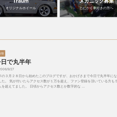
Traum
メカニック募集
オリジナルホイール
とにかく車好きの方へ
分類
今日で丸半年
2006/9/27
年の３月２８日から始めたこのブログですが、おかげさまで今日で丸半年にな
した。 気が付いたらアクセス数が１万を超え、ファン登録を頂いている方も
人を超えてました。 日頃からアクセス数とか数字的な ...