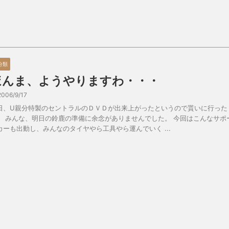
分類
ほんま、ようやりますわ・・・
2006/9/17
日、U親分特製のセントラルのＤＶＤが出来上がったというので貰いに行った
、 みんな、明日の鈴鹿の準備に余念がありませんでした。 今回はこんなサポ
カーも出動し、みんなのタイヤやら工具やら運んでいく ...