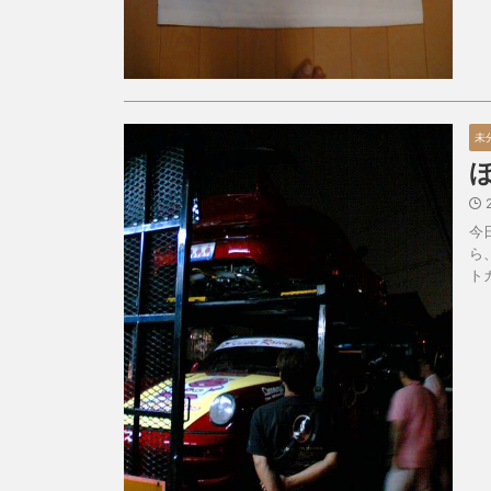
未
今
ら
ト