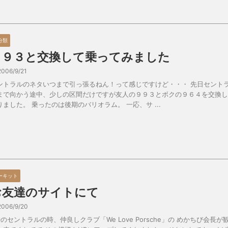
分類
９９３と交換して乗ってみました
2006/9/21
ントラルのネタいつまで引っ張るねん！って感じですけど・・・ 先日セント
まで向かう途中、少しの区間だけですが友人の９９３とボクの９６４を交換し
りました。 乗ったのは後期のバリオラム。 一応、サ ...
ーキット
お友達のサイトにて
2006/9/20
/9のセントラルの時、仲良しクラブ「We Love Porsche」の めかちび会長が