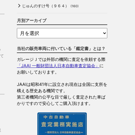
じゅんのすけ号（９６４）
(160)
月別アーカイブ
当社の販売車両に付いている「鑑定書」とは？
ラ
て
ガレージＪでは外部の機関に査定を依頼する際
「JAAI 一般財団法人日本自動車査定協会」
に
お願いしております。
JAAIは昭和41年に設立され現在は全国に支所を
構える歴史ある機関です。
第三者機関の公平な目で厳しく査定された車ば
かりですので安心してご購入頂けます。
観