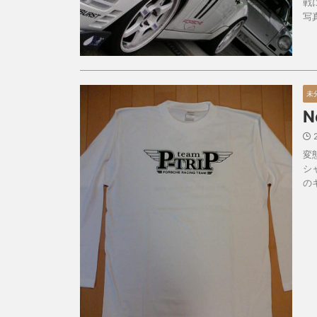
戦
写
未
N
変
シ
の