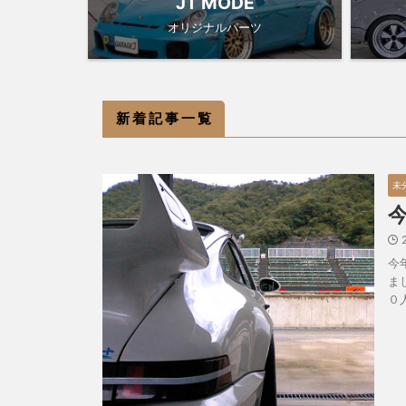
JT MODE
オリジナルパーツ
新 着 記 事 一 覧
未
今
ま
０