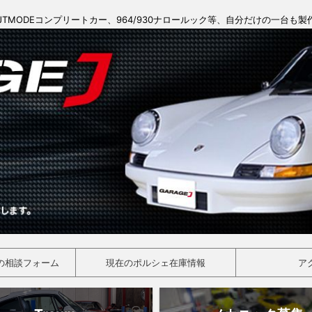
JTMODEコンプリートカー、964/930ナロールック等、自分だけの一台も
の相談フォーム
現在のポルシェ在庫情報
ア