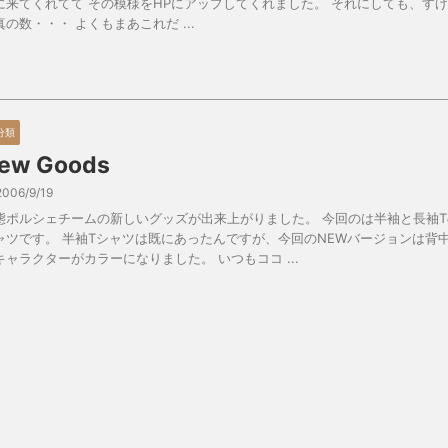
に来てくれてて その模様をHPにアップしてくれました。 それにしても、す
真の数・・・ よくもまあこれだ ...
分類
ew Goods
2006/9/19
態ポルシェチームの新しいグッズが出来上がりました。 今回のは半袖と長袖T
ャツです。 半袖Tシャツは既にあったんですが、今回のNEWバージョンは背
キャラクターがカラーになりました。 いつもココ ...