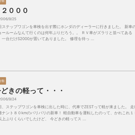
分類
Ｓ２０００
2006/9/25
日ステップワゴンを車検を出す際にホンダのディーラーに行きました。 新車
ョールームなんて行くのは何年ぶりだろう。。 ＲＶ車がズラリと並べてある
、一台だけS2000が置いてありました。 修理を待っ ...
分類
今どきの軽って・・・
2006/9/24
日、ステップワゴンを車検に出した時に、代車でZESTって軽が来ました。 走
離ナント８０kmのバリバリの新車！ 軽自動車を運転したのって、かれこれ１
以上ぶりくらいでしたけど、 今どきの軽ってス ...