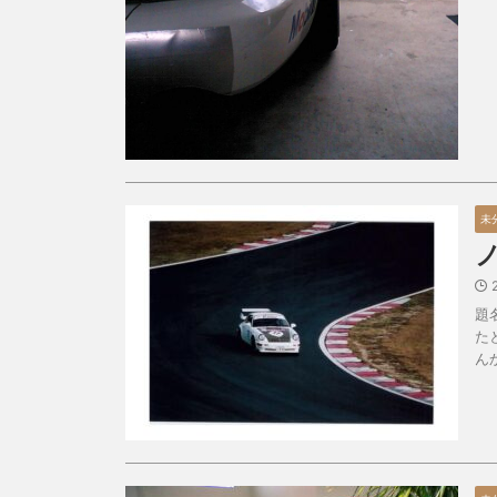
未
題
た
ん