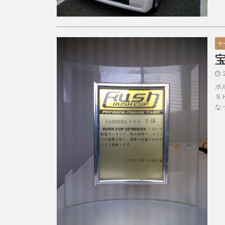
サ
ポ
Ｓ
な