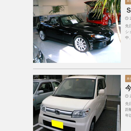
未
先
シ
中
未
先
距
年