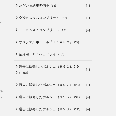
ただいま納車準備中
[+]
(34)
空冷カスタムコンプリート
[+]
(517)
の
ＪＴｍｏｄｅコンプリート
[+]
(431)
オリジナルホイール「Ｔｒａｕｍ」
(22)
空冷用ＬＥＤヘッドライト
(4)
過去に販売したポルシェ（９９１＆９９
[+]
２）
(61)
過去に販売したポルシェ（９９７）
[+]
(298)
行
５
過去に販売したポルシェ（９９６）
[+]
(392)
過去に販売したポルシェ（９９３）
[+]
(191)