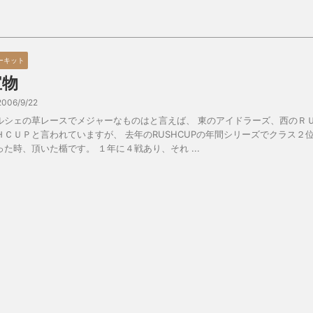
ーキット
宝物
2006/9/22
ルシェの草レースでメジャーなものはと言えば、 東のアイドラーズ、西のＲ
ＨＣＵＰと言われていますが、 去年のRUSHCUPの年間シリーズでクラス２
った時、頂いた楯です。 １年に４戦あり、それ ...