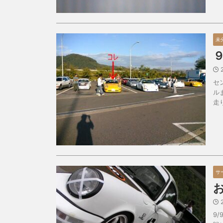
未
セ
ル
走
サ
9