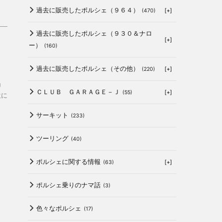
過去に販売したポルシェ（９６４）
[+]
(470)
過去に販売したポルシェ（９３０＆ナロ
[+]
ー）
(160)
過去に販売したポルシェ（その他）
[+]
(220)
Ｕ
ＣＬＵＢ ＧＡＲＡＧＥ－Ｊ
[+]
(55)
位に
サーキット
(233)
ツーリング
(40)
ポルシェに関する情報
[+]
(63)
ポルシェ乗りのナマ話
(3)
色々なポルシェ
(17)