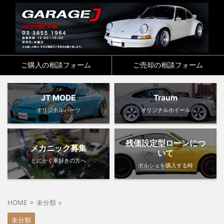
ご購入の相談フォーム
ご売却の相談フォーム
JT MODE
Traum
オリジナルパーツ
オリジナルホイール
残価設定型ローンにつ
メカニック募集
いて
とにかく車好きの方へ
ポルシェを購入する時
HOME
>
未分類
>
未分類