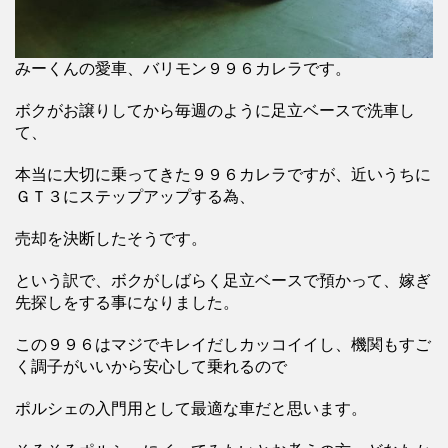
みーくんの愛車、バリモン９９６カレラです。
ボクがお譲りしてから毎週のように足立ベースで洗車し
て、
本当に大切に乗ってきた９９６カレラですが、近いうちに
ＧＴ３にステップアップする為、
売却を決断したそうです。
という訳で、ボクがしばらく足立ベースで預かって、嫁ぎ
先探しをする事になりました。
この９９６はマジでキレイだしカッコイイし、機関もすご
く調子がいいから安心して乗れるので
ポルシェの入門用として最適な車だと思います。