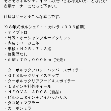
そろそろポルシェにイッてみたいとお考えの方、どなたか
次期オーナーになって下さい。
仕様はザッと↓こんな感じです。
’９８年式ポルシェ９１１カレラ（９９６前期）
・ティプトロ
・外装：オーシャンブルーメタリック
・内装：ベージュ革
・車検：Ｈ２５．７．３迄
・修復歴なし
・距離：７９，０００ｋｍ（実走）
・ターボルックフロントバンパースポイラー
・ＧＴ３ルックサイドステップ
・ターボルックリアフード＆スポイラー
・１８インチ社外ホイール
・ＮＥＯＶＡ ＡＤ０８（新品）
・ビルシュタイン＋アイバッハサス
・タコ足＋マフラー
・カーボンミラー