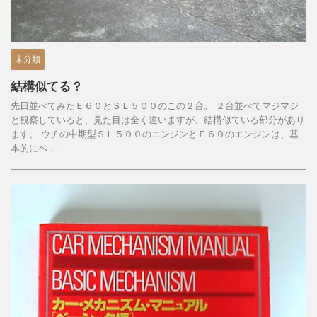
未分類
結構似てる？
先日並べてみたＥ６０とＳＬ５００のこの２台。 ２台並べてマジマジ
と観察していると、見た目は全く違いますが、結構似ている部分があり
ます。 ウチの中期型ＳＬ５００のエンジンとＥ６０のエンジンは、基
本的にベ ...