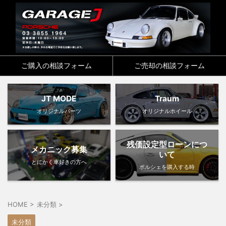
ご購入の相談フォーム
ご売却の相談フォーム
JT MODE
Traum
オリジナルパーツ
オリジナルホイール
残価設定型ローンにつ
メカニック募集
いて
とにかく車好きの方へ
ポルシェを購入する時
HOME
>
未分類
>
未分類