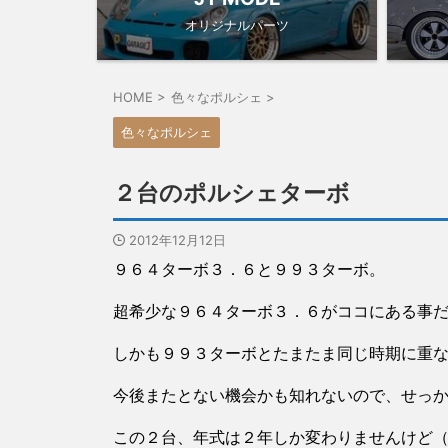
オリジナルパーツ
HOME
>
色々なポルシェ
>
色々なポルシェ
２台のポルシェターボ
2012年12月12日
９６４ターボ３．６と９９３ターボ。
超希少な９６４ターボ３．６がココにある事
しかも９９３ターボとたまたま同じ時期に重
今後またとない機会かも知れないので、せっ
この２台、年式は２年しか変わりませんけど（