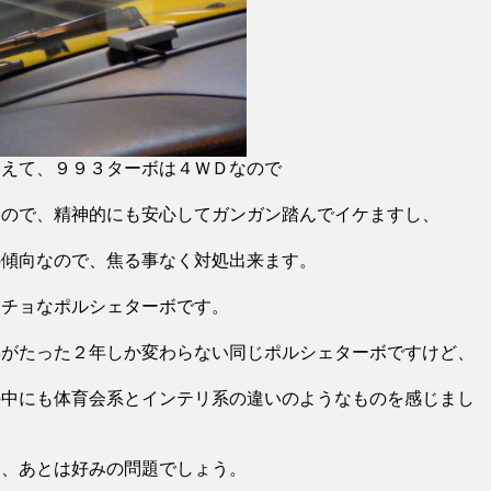
加えて、９９３ターボは４ＷＤなので
なので、精神的にも安心してガンガン踏んでイケますし、
の傾向なので、焦る事なく対処出来ます。
ッチョなポルシェターボです。
年がたった２年しか変わらない同じポルシェターボですけど、
の中にも体育会系とインテリ系の違いのようなものを感じまし
く、あとは好みの問題でしょう。