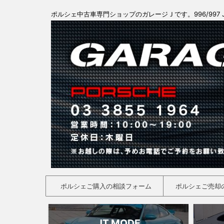
ポルシェ中古車専門ショップのガレージＪです。996/997 
ポルシェご購入の相談フォーム
ポルシェご売却
JT MODE