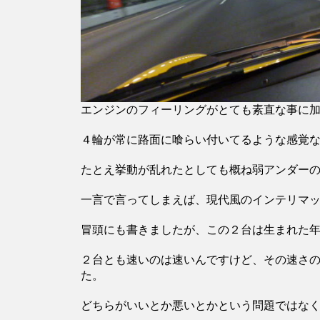
エンジンのフィーリングがとても素直な事に
４輪が常に路面に喰らい付いてるような感覚
たとえ挙動が乱れたとしても概ね弱アンダー
一言で言ってしまえば、現代風のインテリマ
冒頭にも書きましたが、この２台は生まれた
２台とも速いのは速いんですけど、その速さ
た。
どちらがいいとか悪いとかという問題ではな