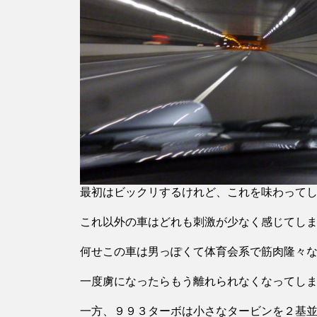
最初はビックリするけれど、これを味わって
これ以外の車はどれも刺激が少なく感じてし
何せこの車は男っぽくて体育会系で筋肉隆々
一度虜になったらもう離れられなくなってし
一方、９９３ターボは小さなタービンを２基