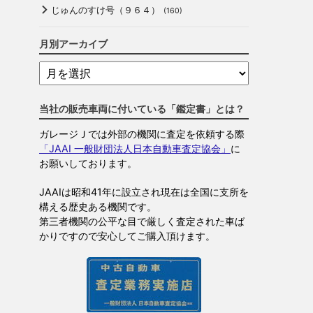
じゅんのすけ号（９６４）
(160)
月別アーカイブ
当社の販売車両に付いている「鑑定書」とは？
ガレージＪでは外部の機関に査定を依頼する際
「JAAI 一般財団法人日本自動車査定協会」
に
お願いしております。
JAAIは昭和41年に設立され現在は全国に支所を
構える歴史ある機関です。
第三者機関の公平な目で厳しく査定された車ば
かりですので安心してご購入頂けます。