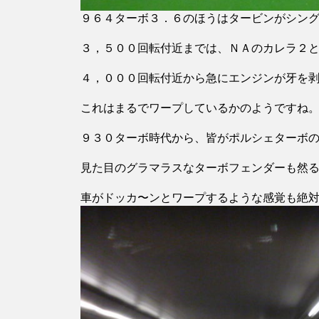
９６４ターボ３．６のほうはタービンがシン
３，５００回転付近までは、ＮＡのカレラ２
４，０００回転付近から急にエンジンが牙を
これはまるでワープしているかのようですね
９３０ターボ時代から、皆がポルシェターボ
見た目のグラマラスなターボフェンダーも然
車がドッカ〜ンとワープするような感覚も絶