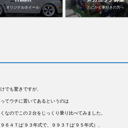
オリジナルホイール
とにかく車好きの方へ
だけでも驚きですが、
なってウチに置いてあるというのは
かくなのでこの２台をじっくり乗り比べてみました。
９６４Ｔは’９３年式で、９９３Ｔは’９５年式）、