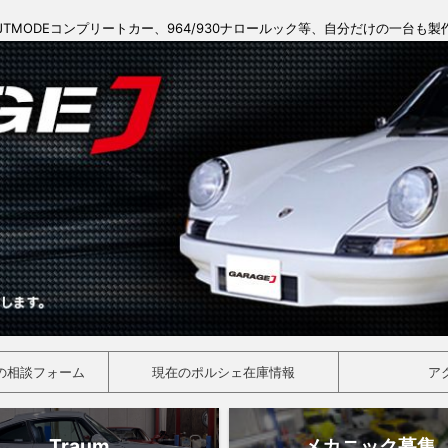
JTMODEコンプリートカー、964/930ナロールック等、自分だけの一台も
の相談フォーム
現在のポルシェ在庫情報
ア
Traum
メカニック募集