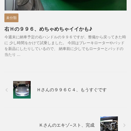
未分類
右Ｈの９９６、めちゃめちゃイイかも♪
今週末に納車予定の右ハンドルの９９６ですが、整備から戻ってきた時
に 少し時間をかけて試乗しました。 今回はブレーキローターやパッド
を新品にしたりしているので、 納車前に少しでもローターとパッドの
当たり ...
Ｈさんの９９６Ｃ４、もうすぐです
Ｋさんのエキゾ−スト、完成