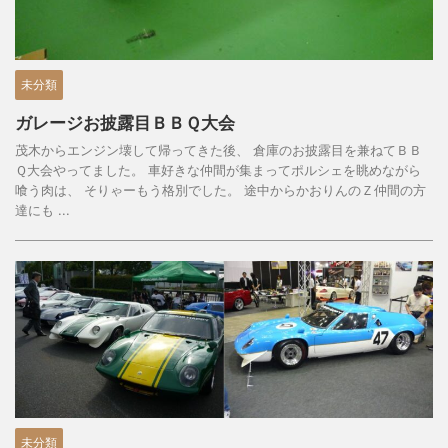
未分類
ガレージお披露目ＢＢＱ大会
茂木からエンジン壊して帰ってきた後、 倉庫のお披露目を兼ねてＢＢ
Ｑ大会やってました。 車好きな仲間が集まってポルシェを眺めながら
喰う肉は、 そりゃーもう格別でした。 途中からかおりんのＺ仲間の方
達にも ...
未分類