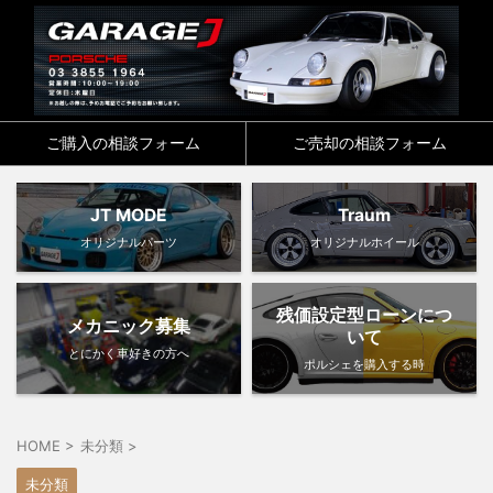
ご購入の相談フォーム
ご売却の相談フォーム
JT MODE
Traum
オリジナルパーツ
オリジナルホイール
残価設定型ローンにつ
メカニック募集
いて
とにかく車好きの方へ
ポルシェを購入する時
HOME
>
未分類
>
未分類