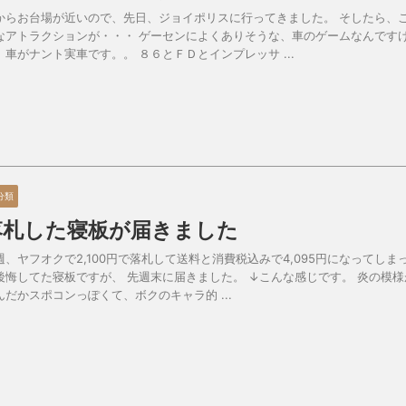
からお台場が近いので、先日、ジョイポリスに行ってきました。 そしたら、
なアトラクションが・・・ ゲーセンによくありそうな、車のゲームなんです
、車がナント実車です。。 ８６とＦＤとインプレッサ ...
分類
落札した寝板が届きました
週、ヤフオクで2,100円で落札して送料と消費税込みで4,095円になってしま
後悔してた寝板ですが、 先週末に届きました。 ↓こんな感じです。 炎の模様
んだかスポコンっぽくて、ボクのキャラ的 ...