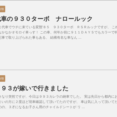
分類
代車の９３０ターボ ナロールック
ま代車でウチに来ている変態’８５ ９３０ターボ ＲＳＲルックですが、 こ
なかなかオモロイ車っす！ この車、何年か前に９１１ＤＡＹＳでもカラーで
記事で取り上げられた事もある、 結構有名な車なん ...
分類
９９３が嫁いで行きました
きなり突然ですが、今日は９９３カレラの納車でした。 実は先日から都内に
まいの方に２度ほど現車確認して頂いてたのですが、 車は気に入って頂いて
のの、３才になるお子さん用のチャイルドシートが リ ...