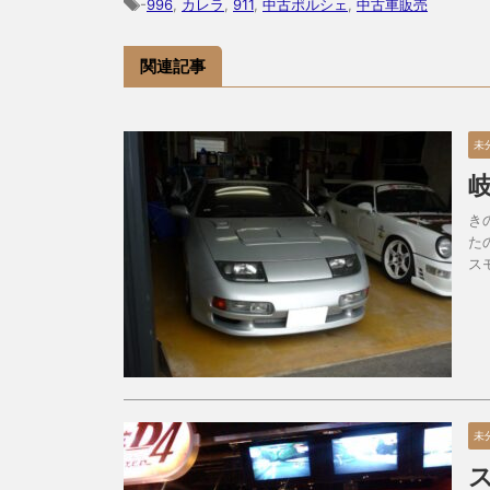
-
996
,
カレラ
,
911
,
中古ポルシェ
,
中古車販売
関連記事
未
き
た
ス
未