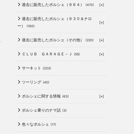
過去に販売したポルシェ（９６４）
[+]
(470)
に
経
過去に販売したポルシェ（９３０＆ナロ
[+]
ー）
(160)
張
過去に販売したポルシェ（その他）
[+]
(220)
で
ＣＬＵＢ ＧＡＲＡＧＥ－Ｊ
[+]
(55)
頂
サーキット
(233)
て
の
ツーリング
(40)
を
ポルシェに関する情報
[+]
(63)
ポルシェ乗りのナマ話
(3)
色々なポルシェ
(17)