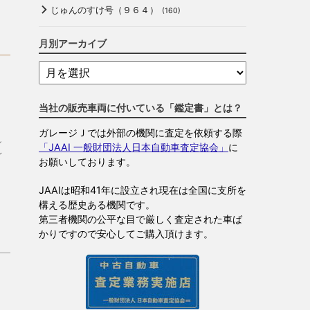
じゅんのすけ号（９６４）
(160)
月別アーカイブ
当社の販売車両に付いている「鑑定書」とは？
ガレージＪでは外部の機関に査定を依頼する際
し
「JAAI 一般財団法人日本自動車査定協会」
に
レ
お願いしております。
JAAIは昭和41年に設立され現在は全国に支所を
構える歴史ある機関です。
第三者機関の公平な目で厳しく査定された車ば
かりですので安心してご購入頂けます。