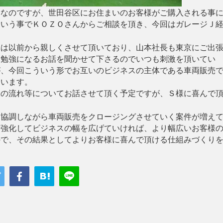
両なのですが、世田谷区にお住まいのお客様がご購入される事
という事でＫＯＺＯさんからご相談を頂き、今回はガレージＪ
とは以前から親しくさせて頂いており、山本社長も東京にご出
と勉強になるお話を聞かせて下さるのでいつも刺激を頂いてい
が、今回こういう形でお互いのビジネスの主体である車両販売
ています。
後の流れ等についてお話させて頂く予定ですが、Ｓ様に喜んで
と協調しながら車両販売をクロージングさせていく案件が増え
と強化してビジネスの幅を広げていければ、より幅広いお客様
ので、その結果としてよりお客様に喜んで頂ける仕組みづくり