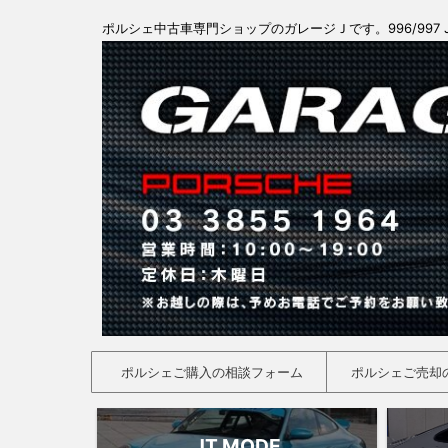
ポルシェ中古車専門ショップのガレージＪです。996/997 
ポルシェご購入の相談フォーム
ポルシェご売却
JT MODE