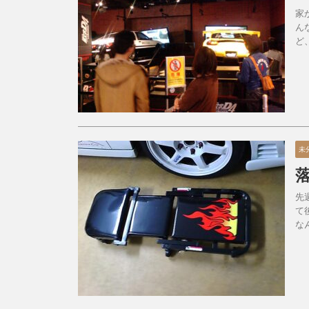
家
ん
ど
未
先
て
な