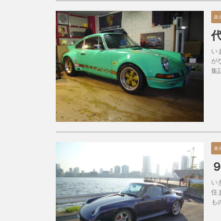
未
い
が
集
未
い
住
も