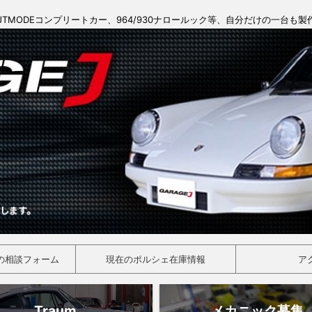
JTMODEコンプリートカー、964/930ナロールック等、自分だけの一台も
の相談フォーム
現在のポルシェ在庫情報
ア
Traum
メカニック募集