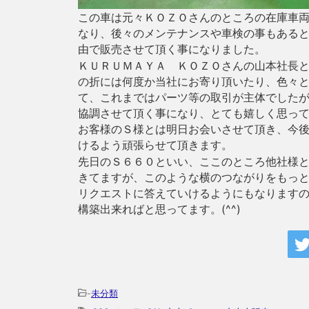
この車は元々ＫＯＺＯさんのところの在庫車
なり、後々のメンテナンスや車検の事もある
由で販売させて頂く事になりました。
ＫＵＲＵＭＡＹＡ ＫＯＺＯさんの山本社長
の折には何度か当社にお寄り頂いたり、色々
て、これまではパーツ等の取引が主体でした
協調させて頂く事になり、とても嬉しく思っ
お客様のＳ様とは明日お会いさせて頂き、今
けるよう頑張らせて頂きます。
先日のＳ６６０といい、ここのところ他社様
きてますが、このような横のつながりをもっ
リクエストに答えていけるようにもなります
構築出来ればと思ってます。(^^)
-
未分類