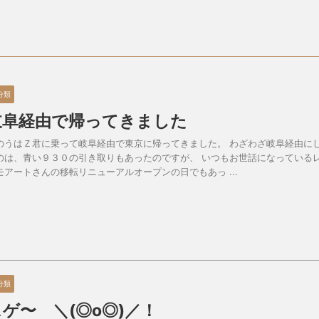
分類
岐阜経由で帰ってきました
のうはＺ君に乗って岐阜経由で東京に帰ってきました。 わざわざ岐阜経由に
のは、青い９３０の引き取りもあったのですが、 いつもお世話になっている
モアートさんの移転リニューアルオープンの日でもあっ ...
分類
スゲ〜 ＼(◎o◎)／！